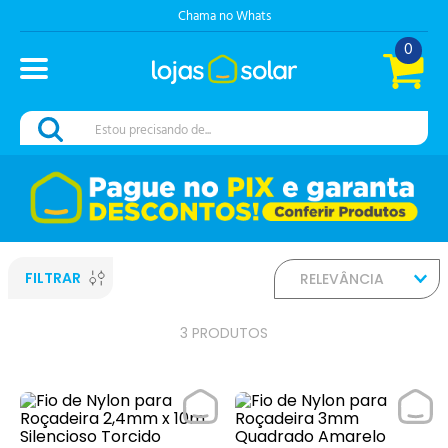
Chama no Whats
0
Estou precisando de...
FILTRAR
RELEVÂNCIA
3
PRODUTOS