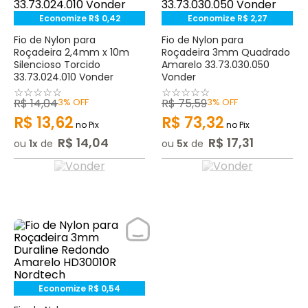
Economize
R$
0
,
42
Economize
R$
2
,
27
Fio de Nylon para
Fio de Nylon para
Roçadeira 2,4mm x 10m
Roçadeira 3mm Quadrado
Silencioso Torcido
Amarelo 33.73.030.050
33.73.024.010 Vonder
Vonder
☆
☆
☆
☆
☆
☆
☆
☆
☆
☆
R$
14
,
04
3%
OFF
R$
75
,
59
3%
OFF
R$
13
,
62
R$
73
,
32
no Pix
no Pix
R$
14
,
04
R$
17
,
31
ou
1
de
ou
5
de
Economize
R$
0
,
54