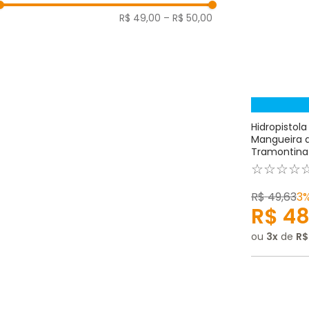
R$ 49,00
–
R$ 50,00
Hidropistola
Mangueira 
Tramontina
☆
☆
☆
☆
R$
49
,
63
3
R$
4
ou
3
de
R$