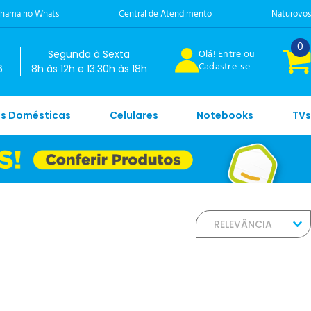
hama no Whats
Central de Atendimento
Naturovos
0
Olá! Entre ou
Segunda à Sexta
Cadastre-se
6
8h às 12h e 13:30h às 18h
es Domésticas
Celulares
Notebooks
TVs
RELEVÂNCIA