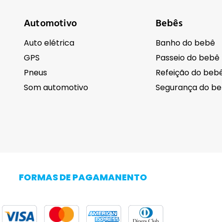
Automotivo
Bebês
Auto elétrica
Banho do bebê
GPS
Passeio do bebê
Pneus
Refeição do beb
Som automotivo
Segurança do b
Cuidados pessoais
Eletrodomésti
Barba
FORMAS DE PAGAMANENTO
Cabelo
Adega Climatiza
Corpo
Centrífuga de r
Higiene
Cervejeira