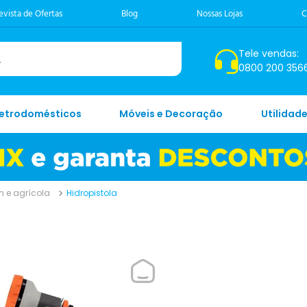
evista de Ofertas
Blog
Nossas Lojas
C
Tele vendas:
0800 200 356
letrodomésticos
Móveis e Decoração
Utilidad
 e agrícola
Hidropistola