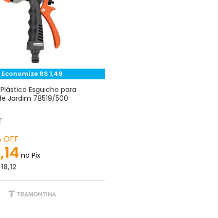
Economize
R$
1
,
49
 Plástica Esguicho para
de Jardim 78519/500
☆
%
OFF
8
,
14
no Pix
18
,
12