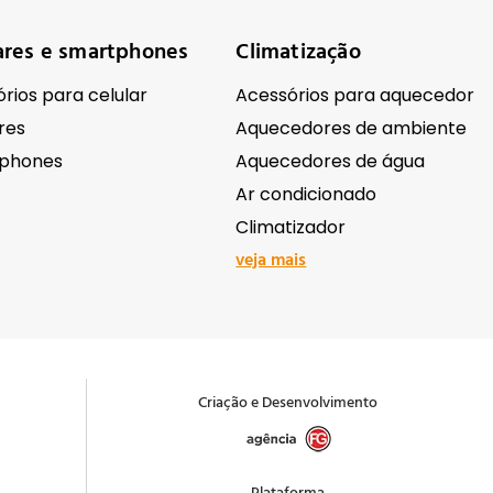
ares e smartphones
Climatização
rios para celular
Acessórios para aquecedor
res
Aquecedores de ambiente
phones
Aquecedores de água
Ar condicionado
Climatizador
veja mais
ônicos
Ferramentas e equipame
Antenas e receptores de sinal
Abrasivos e lixas
Criação e Desenvolvimento
ação Comercial
Acessórios para ferramentas
as e Filmadoras
Andaimes e cavaletes
 e acessórios
Bombas e motobombas