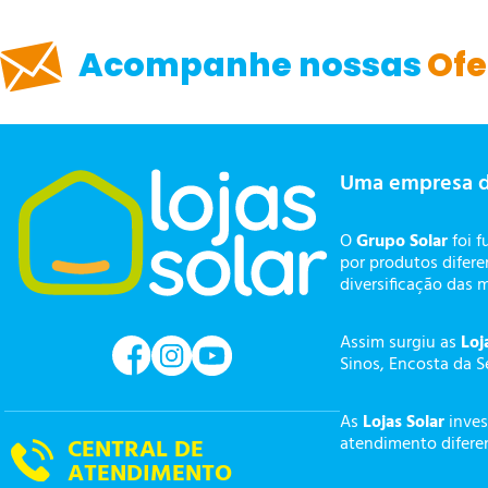
Acompanhe nossas
Ofe
Uma empresa 
O
Grupo Solar
foi f
por produtos difer
diversificação das 
Assim surgiu as
Loj
Sinos, Encosta da S
As
Lojas Solar
inves
atendimento diferen
CENTRAL DE
ATENDIMENTO