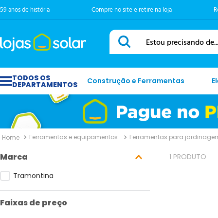
59 anos de história
Compre no site e retire na loja
R
Estou precisando de...
Construção e Ferramentas
E
Ferramentas e equipamentos
Ferramentas para jardinagem
Marca
1
PRODUTO
Tramontina
Faixas de preço