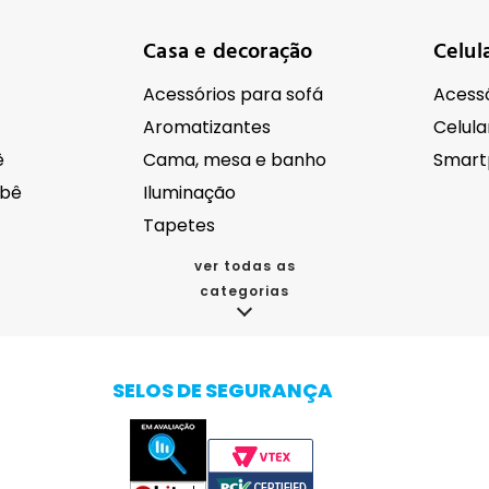
Casa e decoração
Celul
Acessórios para sofá
Acessó
Aromatizantes
Celula
ê
Cama, mesa e banho
Smart
ebê
Iluminação
Tapetes
ver todas as
categorias
cos
Eletroportáteis
Eletr
Acessórios para eletrodomésticos
Aspirador de pó
SELOS DE SEGURANÇA
da
Batedeira
Autom
oupas
Bebedouro e purificador de água
Câmer
Cafeteiras
Drones