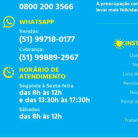
A preocupação com 
0800 200 3566
levar mais felicida
WHATSAPP
Vendas:
(51) 99718-0177
INS
Cobrança:
(51) 99889-2967
Que
Na
HORÁRIO DE
Lista 
ATENDIMENTO
Revist
Segunda à Sexta-feira
das 8h às 12h
Nos
e das 13:30h às 17:30h
Portal 
Sábados
das 8h às 12h
Traba