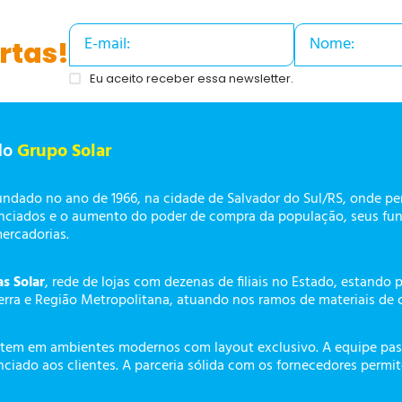
rtas!
Eu aceito receber essa newsletter.
do
Grupo Solar
undado no ano de 1966, na cidade de Salvador do Sul/RS, onde p
enciados e o aumento do poder de compra da população, seus fun
mercadorias.
as Solar
, rede de lojas com dezenas de filiais no Estado, estando 
erra e Região Metropolitana, atuando nos ramos de materiais de 
tem em ambientes modernos com layout exclusivo. A equipe pass
ciado aos clientes. A parceria sólida com os fornecedores permi