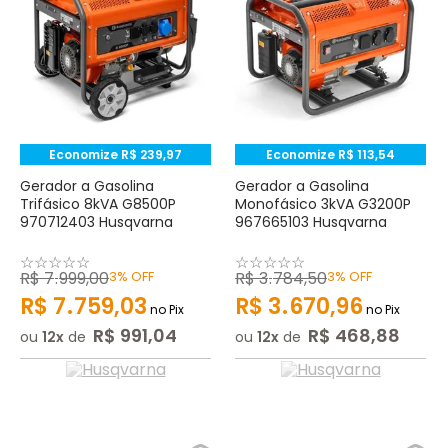
Economize
R$
239
,
97
Economize
R$
113
,
54
Gerador a Gasolina
Gerador a Gasolina
Trifásico 8kVA G8500P
Monofásico 3kVA G3200P
970712403 Husqvarna
967665103 Husqvarna
☆
☆
☆
☆
☆
☆
☆
☆
☆
☆
R$
7
.
999
,
00
3%
OFF
R$
3
.
784
,
50
3%
OFF
R$
7
.
759
,
03
R$
3
.
670
,
96
no Pix
no Pix
R$
991
,
04
R$
468
,
88
ou
12
de
ou
12
de