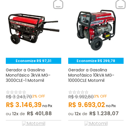
Economize
R$
97
,
31
Economize
R$
299
,
78
Gerador a Gasolina
Gerador a Gasolina
Monofásico 3kVA MG-
Monofásico 10kVA MG-
3000CLE-1 Motomil
10000CLE Motomil
☆
☆
☆
☆
☆
☆
☆
☆
☆
☆
R$
3
.
243
,
70
3%
OFF
R$
9
.
992
,
80
3%
OFF
R$
3
.
146
,
39
R$
9
.
693
,
02
no Pix
no Pix
R$
401
,
88
R$
1
.
238
,
07
ou
12
de
ou
12
de