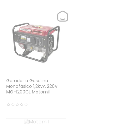
Gerador a Gasolina
Monofásico 1,2kVA 220V
MG-1200CL Motomil
☆
☆
☆
☆
☆