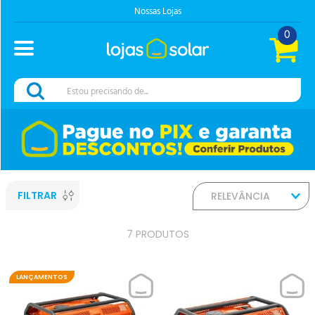
Nossas Lojas
0
Estou precisando de...
FILTRAR
RELEVÂNCIA
7
PRODUTOS
LANÇAMENTOS