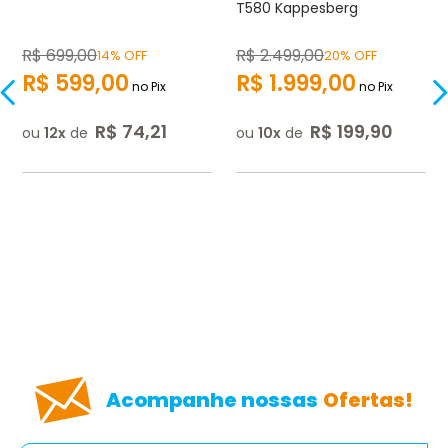
T580 Kappesberg
R$
699
,
00
R$
2.499
,
00
14% OFF
20% OFF
R$
599
,
00
R$
1.999
,
00
no Pix
no Pix
R$
74
,
21
R$
199
,
90
ou
12
de
ou
10
de
Acompanhe nossas
Ofertas!