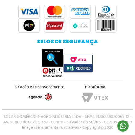
SELOS DE SEGURANÇA
Criação e Desenvolvimento
Plataforma
SOLAR COMÉRCIO E AGROINDÚSTRIA LTDA - CNPJ: 91.362.590/0065-12 -
Av. Duque de Caxias, 359 - Centro - Salvador do Sul/RS - CEP: 95750-000
Imagens meramente ilustrativas - Copyright© 2026