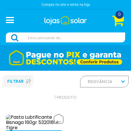
Compre no site e retire na loja
0
Estou precisando de...
FILTRAR
RELEVÂNCIA
1
PRODUTO