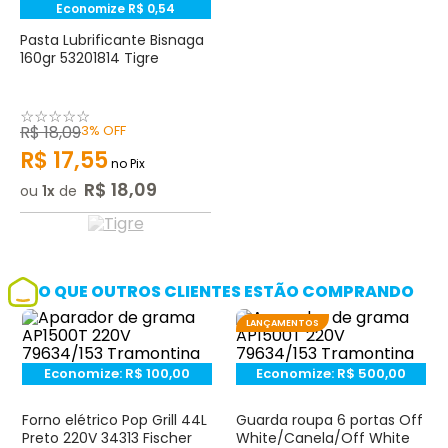
Economize
R$
0
,
54
Pasta Lubrificante Bisnaga
160gr 53201814 Tigre
☆
☆
☆
☆
☆
R$
18
,
09
3%
OFF
R$
17
,
55
no Pix
R$
18
,
09
ou
1
de
O QUE OUTROS CLIENTES ESTÃO COMPRANDO
LANÇAMENTOS
Economize:
R$
100,00
Economize:
R$
500,00
Forno elétrico Pop Grill 44L
Guarda roupa 6 portas Off
Preto 220V 34313 Fischer
White/Canela/Off White