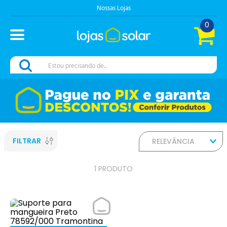
Nossas Lojas
0
Estou precisando de...
FILTRAR
RELEVÂNCIA
1
PRODUTO