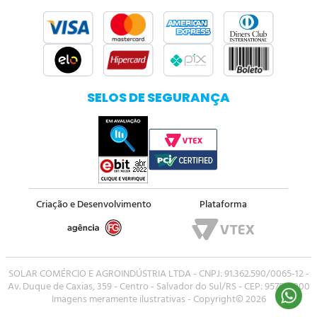
SELOS DE SEGURANÇA
Criação e Desenvolvimento
Plataforma
SOLAR COMÉRCIO E AGROINDÚSTRIA LTDA - CNPJ: 91.362.590/0065-12 -
Av. Duque de Caxias, 359 - Centro - Salvador do Sul/RS - CEP: 95750-000
Imagens meramente ilustrativas - Copyright© 2026