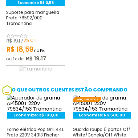
Economize
R$
0
,
58
Suporte para mangueira
Preto 78592/000
Tramontina
☆
☆
☆
☆
☆
R$
19
,
17
3%
OFF
R$
18
,
59
no Pix
R$
19
,
17
ou
1
de
O QUE OUTROS CLIENTES ESTÃO COMPRANDO
LANÇAMENTOS
Economize:
R$
100,00
Economize:
R$
500,00
Forno elétrico Pop Grill 44L
Guarda roupa 6 portas Off
Preto 220V 34313 Fischer
White/Canela/Off White