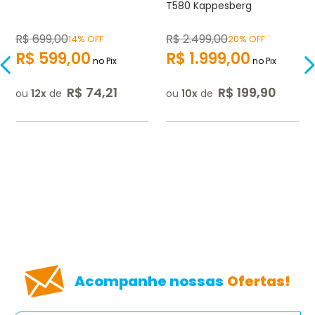
T580 Kappesberg
R$
699
,
00
R$
2.499
,
00
14% OFF
20% OFF
R$
599
,
00
R$
1.999
,
00
no Pix
no Pix
R$
74
,
21
R$
199
,
90
ou
12
de
ou
10
de
Acompanhe nossas
Ofertas!