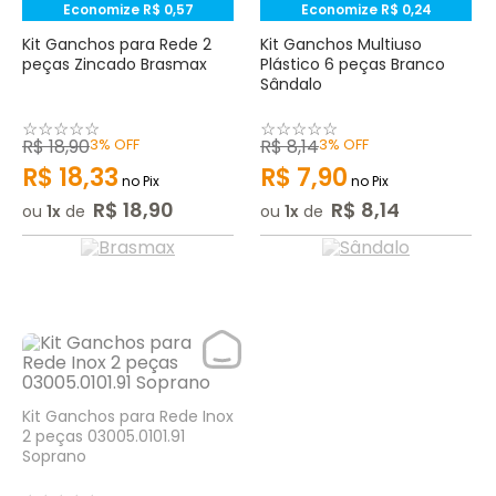
Economize
R$
0
,
57
Economize
R$
0
,
24
Kit Ganchos para Rede 2
Kit Ganchos Multiuso
peças Zincado Brasmax
Plástico 6 peças Branco
Sândalo
☆
☆
☆
☆
☆
☆
☆
☆
☆
☆
R$
18
,
90
3%
OFF
R$
8
,
14
3%
OFF
R$
18
,
33
R$
7
,
90
no Pix
no Pix
R$
18
,
90
R$
8
,
14
ou
1
de
ou
1
de
Kit Ganchos para Rede Inox
2 peças 03005.0101.91
Soprano