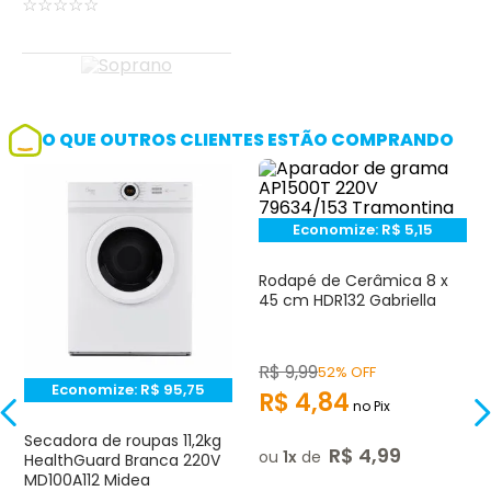
☆
☆
☆
☆
☆
O QUE OUTROS CLIENTES ESTÃO COMPRANDO
Economize:
R$
5,15
Rodapé de Cerâmica 8 x
45 cm HDR132 Gabriella
R$
9
,
99
52% OFF
Economize:
R$
95,75
R$
4
,
84
no Pix
Secadora de roupas 11,2kg
R$
4
,
99
ou
1
de
HealthGuard Branca 220V
MD100A112 Midea