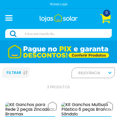
Nossas Lojas
0
Estou precisando de...
FILTRAR
RELEVÂNCIA
3
PRODUTOS