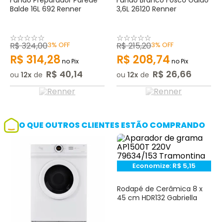
Fundo Preparador Parede
Fundo Branco Fosco Galão
Balde 16L 692 Renner
3,6L 26120 Renner
☆
☆
☆
☆
☆
☆
☆
☆
☆
☆
R$
324
,
00
3%
OFF
R$
215
,
20
3%
OFF
R$
314
,
28
R$
208
,
74
no Pix
no Pix
R$
40
,
14
R$
26
,
66
ou
12
de
ou
12
de
O QUE OUTROS CLIENTES ESTÃO COMPRANDO
Economize:
R$
5,15
Rodapé de Cerâmica 8 x
45 cm HDR132 Gabriella