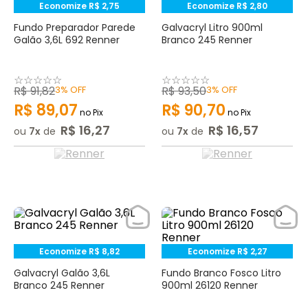
Economize
R$
2
,
75
Economize
R$
2
,
80
Fundo Preparador Parede
Galvacryl Litro 900ml
Galão 3,6L 692 Renner
Branco 245 Renner
☆
☆
☆
☆
☆
☆
☆
☆
☆
☆
R$
91
,
82
3%
OFF
R$
93
,
50
3%
OFF
R$
89
,
07
R$
90
,
70
no Pix
no Pix
R$
16
,
27
R$
16
,
57
ou
7
de
ou
7
de
Economize
R$
8
,
82
Economize
R$
2
,
27
Galvacryl Galão 3,6L
Fundo Branco Fosco Litro
Branco 245 Renner
900ml 26120 Renner