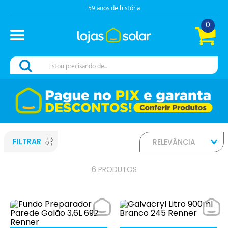
59 anos de história
0
Estou precisando de...
FILTRAR
RELEVÂNCIA
6
PRODUTOS