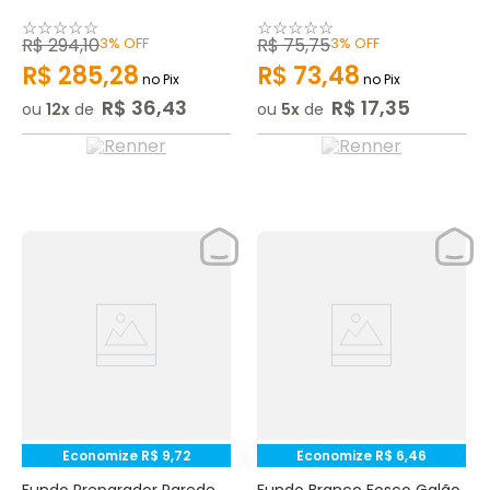
☆
☆
☆
☆
☆
☆
☆
☆
☆
☆
R$
294
,
10
3%
OFF
R$
75
,
75
3%
OFF
R$
285
,
28
R$
73
,
48
no Pix
no Pix
R$
36
,
43
R$
17
,
35
ou
12
de
ou
5
de
Economize
R$
9
,
72
Economize
R$
6
,
46