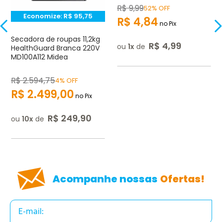
R$
9
,
99
52% OFF
Economize:
R$
95,75
R$
4
,
84
no Pix
Secadora de roupas 11,2kg
R$
4
,
99
ou
1
de
HealthGuard Branca 220V
MD100A112 Midea
R$
2.594
,
75
4% OFF
R$
2.499
,
00
no Pix
R$
249
,
90
ou
10
de
Acompanhe nossas
Ofertas!