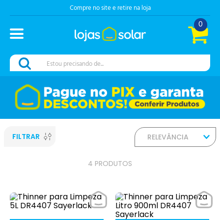
Compre no site e retire na loja
0
Estou precisando de...
FILTRAR
RELEVÂNCIA
4
PRODUTOS