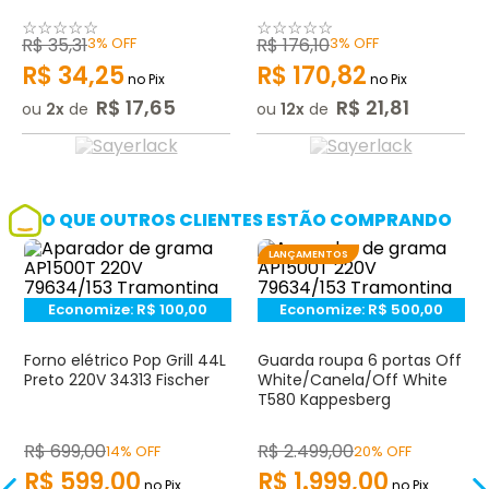
☆
☆
☆
☆
☆
☆
☆
☆
☆
☆
R$
35
,
31
3%
OFF
R$
176
,
10
3%
OFF
R$
34
,
25
R$
170
,
82
no Pix
no Pix
R$
17
,
65
R$
21
,
81
ou
2
de
ou
12
de
O QUE OUTROS CLIENTES ESTÃO COMPRANDO
LANÇAMENTOS
Economize:
R$
100,00
Economize:
R$
500,00
Forno elétrico Pop Grill 44L
Guarda roupa 6 portas Off
Preto 220V 34313 Fischer
White/Canela/Off White
T580 Kappesberg
R$
699
,
00
R$
2.499
,
00
14% OFF
20% OFF
R$
599
,
00
R$
1.999
,
00
no Pix
no Pix