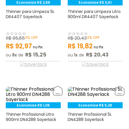
Economize
R$
2
,
88
Economize
R$
0
,
61
Thinner para Limpeza 5L
Thinner para Limpeza Litro
DR4407 Sayerlack
900ml DR4407 Sayerlack
☆
☆
☆
☆
☆
☆
☆
☆
☆
☆
R$
95
,
85
3%
OFF
R$
20
,
43
3%
OFF
R$
92
,
97
R$
19
,
82
no Pix
no Pix
R$
15
,
25
R$
20
,
43
ou
8
de
ou
1
de
Economize
R$
1
,
06
Economize
R$
5
,
28
Thinner Profissional Litro
Thinner Profissional 5L
900ml DN4288 Sayerlack
DN4288 Sayerlack