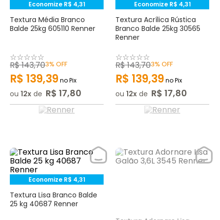
Economize
R$
4
,
31
Economize
R$
4
,
31
Textura Média Branco
Textura Acrílica Rústica
Balde 25kg 605110 Renner
Branco Balde 25kg 30565
Renner
☆
☆
☆
☆
☆
☆
☆
☆
☆
☆
R$
143
,
70
3%
OFF
R$
143
,
70
3%
OFF
R$
139
,
39
R$
139
,
39
no Pix
no Pix
R$
17
,
80
R$
17
,
80
ou
12
de
ou
12
de
Economize
R$
4
,
31
Textura Lisa Branco Balde
25 kg 40687 Renner