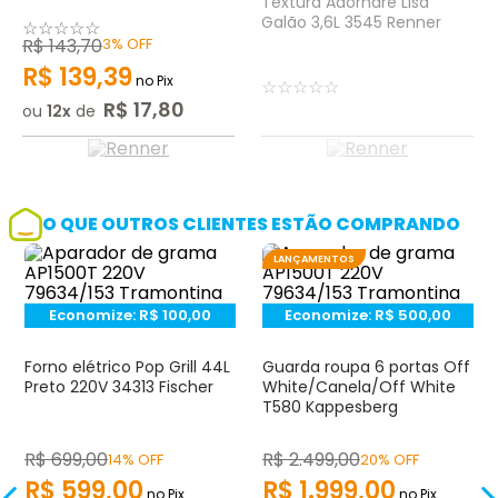
Textura Adornare Lisa
Galão 3,6L 3545 Renner
☆
☆
☆
☆
☆
R$
143
,
70
3%
OFF
R$
139
,
39
no Pix
☆
☆
☆
☆
☆
R$
17
,
80
ou
12
de
O QUE OUTROS CLIENTES ESTÃO COMPRANDO
LANÇAMENTOS
Economize:
R$
100,00
Economize:
R$
500,00
Forno elétrico Pop Grill 44L
Guarda roupa 6 portas Off
Preto 220V 34313 Fischer
White/Canela/Off White
T580 Kappesberg
R$
699
,
00
R$
2.499
,
00
14% OFF
20% OFF
R$
599
,
00
R$
1.999
,
00
no Pix
no Pix