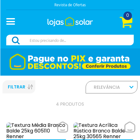
Revista de Ofertas
0
Estou precisando de...
FILTRAR
RELEVÂNCIA
4
PRODUTOS