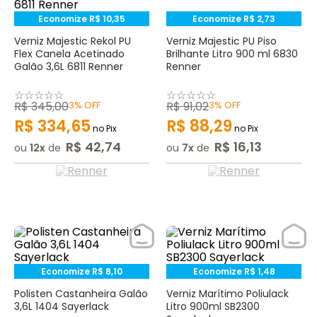
Economize
R$
10
,
35
Economize
R$
2
,
73
Verniz Majestic Rekol PU
Verniz Majestic PU Piso
Flex Canela Acetinado
Brilhante Litro 900 ml 6830
Galão 3,6L 6811 Renner
Renner
☆
☆
☆
☆
☆
☆
☆
☆
☆
☆
R$
345
,
00
3%
OFF
R$
91
,
02
3%
OFF
R$
334
,
65
R$
88
,
29
no Pix
no Pix
R$
42
,
74
R$
16
,
13
ou
12
de
ou
7
de
Economize
R$
8
,
10
Economize
R$
1
,
48
Polisten Castanheira Galão
Verniz Marítimo Poliulack
3,6L 1404 Sayerlack
Litro 900ml SB2300