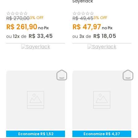
Sayerlack
☆
☆
☆
☆
☆
☆
☆
☆
☆
☆
R$
270
,
00
3%
OFF
R$
49
,
45
3%
OFF
R$
261
,
90
R$
47
,
97
no Pix
no Pix
R$
33
,
45
R$
18
,
05
ou
12
de
ou
3
de
Economize
R$
1
,
52
Economize
R$
4
,
37