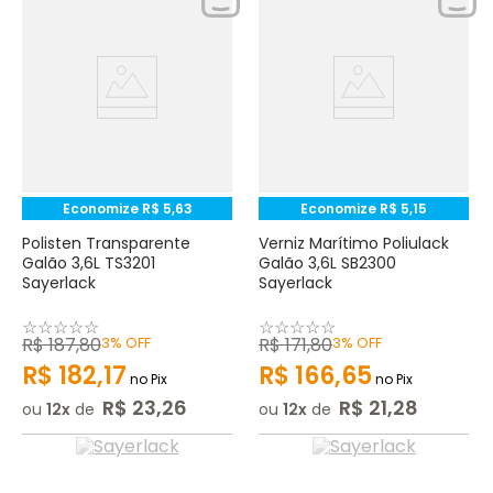
Economize
R$
5
,
63
Economize
R$
5
,
15
Polisten Transparente
Verniz Marítimo Poliulack
Galão 3,6L TS3201
Galão 3,6L SB2300
Sayerlack
Sayerlack
☆
☆
☆
☆
☆
☆
☆
☆
☆
☆
R$
187
,
80
3%
OFF
R$
171
,
80
3%
OFF
R$
182
,
17
R$
166
,
65
no Pix
no Pix
R$
23
,
26
R$
21
,
28
ou
12
de
ou
12
de