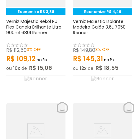
Economize
R$
3
,
38
Economize
R$
4
,
49
Verniz Majestic Rekol PU
Verniz Majestic Isolante
Flex Canela Brilhante Litro
Madeira Galão 3,6L 7050
900ml 6801 Renner
Renner
☆
☆
☆
☆
☆
☆
☆
☆
☆
☆
R$
112
,
50
3%
OFF
R$
149
,
80
3%
OFF
R$
109
,
12
R$
145
,
31
no Pix
no Pix
R$
15
,
06
R$
18
,
55
ou
10
de
ou
12
de