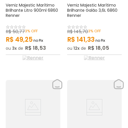
Verniz Majestic Marítimo
Verniz Majestic Marítimo
Brilhante Litro 900ml 6860
Brilhante Galão 3,6L 6860
Renner
Renner
☆
☆
☆
☆
☆
☆
☆
☆
☆
☆
R$
50
,
77
3%
OFF
R$
145
,
70
3%
OFF
R$
49
,
25
R$
141
,
33
no Pix
no Pix
R$
18
,
53
R$
18
,
05
ou
3
de
ou
12
de