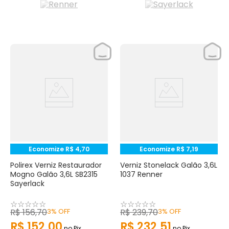
Economize
R$
4
,
70
Economize
R$
7
,
19
Polirex Verniz Restaurador
Verniz Stonelack Galão 3,6L
Mogno Galão 3,6L SB2315
1037 Renner
Sayerlack
☆
☆
☆
☆
☆
☆
☆
☆
☆
☆
R$
156
,
70
3%
OFF
R$
239
,
70
3%
OFF
R$
152
,
00
R$
232
,
51
no Pix
no Pix