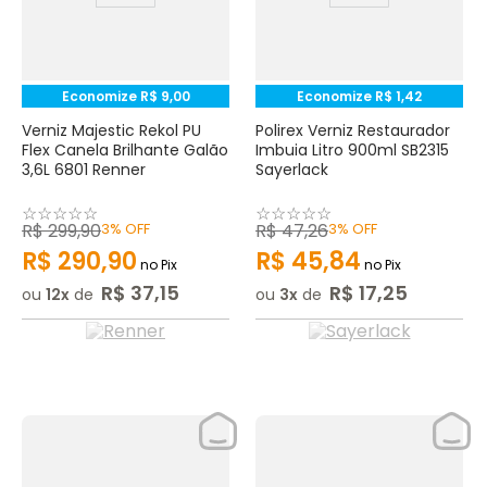
Economize
R$
9
,
00
Economize
R$
1
,
42
Verniz Majestic Rekol PU
Polirex Verniz Restaurador
Flex Canela Brilhante Galão
Imbuia Litro 900ml SB2315
3,6L 6801 Renner
Sayerlack
☆
☆
☆
☆
☆
☆
☆
☆
☆
☆
R$
299
,
90
3%
OFF
R$
47
,
26
3%
OFF
R$
290
,
90
R$
45
,
84
no Pix
no Pix
R$
37
,
15
R$
17
,
25
ou
12
de
ou
3
de