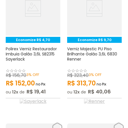
Economize
R$
4
,
70
Economize
R$
9
,
70
Polirex Verniz Restaurador
Verniz Majestic PU Piso
Imbuia Galão 3,6L SB2315
Brilhante Galão 3,6L 6830
Sayerlack
Renner
☆
☆
☆
☆
☆
☆
☆
☆
☆
☆
R$
156
,
70
3%
OFF
R$
323
,
40
3%
OFF
R$
152
,
00
R$
313
,
70
no Pix
no Pix
R$
19
,
41
R$
40
,
06
ou
12
de
ou
12
de