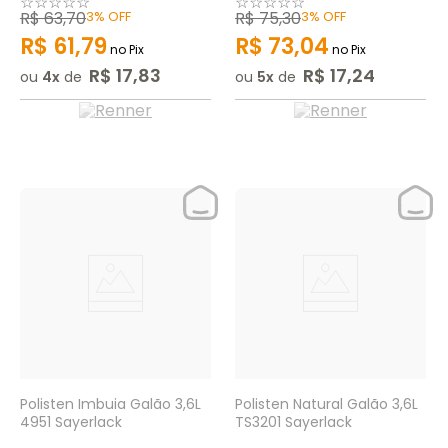
☆
☆
☆
☆
☆
☆
☆
☆
☆
☆
R$
63
,
70
3%
OFF
R$
75
,
30
3%
OFF
R$
61
,
79
R$
73
,
04
no Pix
no Pix
R$
17
,
83
R$
17
,
24
ou
4
de
ou
5
de
Polisten Imbuia Galão 3,6L
Polisten Natural Galão 3,6L
4951 Sayerlack
TS3201 Sayerlack