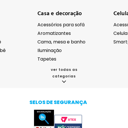
Casa e decoração
Celul
Acessórios para sofá
Acessó
Aromatizantes
Celula
ê
Cama, mesa e banho
Smart
ebê
Iluminação
Tapetes
ver todas as
categorias
cos
Eletroportáteis
Eletr
Acessórios para eletrodomésticos
Aspirador de pó
SELOS DE SEGURANÇA
da
Batedeira
Autom
oupas
Bebedouro e purificador de água
Câmer
Cafeteiras
Drones