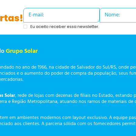
rtas!
Eu aceito receber essa newsletter.
do
Grupo Solar
undado no ano de 1966, na cidade de Salvador do Sul/RS, onde p
enciados e o aumento do poder de compra da população, seus fun
mercadorias.
as Solar
, rede de lojas com dezenas de filiais no Estado, estando 
erra e Região Metropolitana, atuando nos ramos de materiais de 
tem em ambientes modernos com layout exclusivo. A equipe pass
ciado aos clientes. A parceria sólida com os fornecedores permi