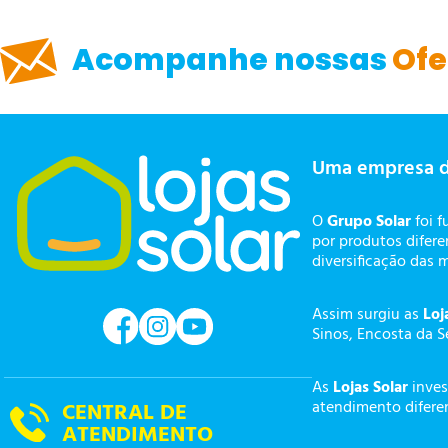
Acompanhe nossas
Ofe
Uma empresa 
O
Grupo Solar
foi f
por produtos difer
diversificação das 
Assim surgiu as
Loj
Sinos, Encosta da S
As
Lojas Solar
inves
atendimento diferen
CENTRAL DE
ATENDIMENTO