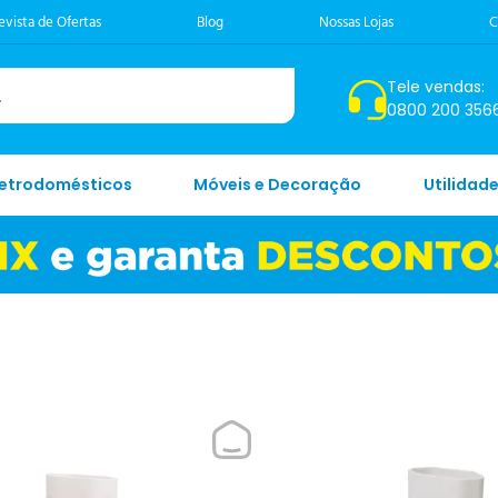
evista de Ofertas
Blog
Nossas Lojas
C
Tele vendas:
0800 200 356
letrodomésticos
Móveis e Decoração
Utilidad