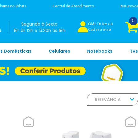
hama no Whats
Central de Atendimento
Naturovos
0
Olá! Entre ou
Segunda à Sexta
Cadastre-se
6
8h às 12h e 13:30h às 18h
es Domésticas
Celulares
Notebooks
TVs
RELEVÂNCIA