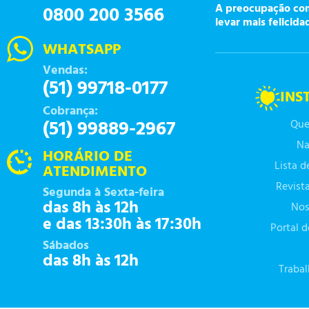
A preocupação com 
0800 200 3566
levar mais felicida
WHATSAPP
Vendas:
(51) 99718-0177
INS
Cobrança:
(51) 99889-2967
Que
Na
HORÁRIO DE
Lista 
ATENDIMENTO
Revist
Segunda à Sexta-feira
das 8h às 12h
Nos
e das 13:30h às 17:30h
Portal 
Sábados
das 8h às 12h
Traba