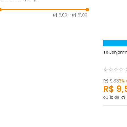
R$ 6,00
–
R$ 61,00
Tê Benjamim
☆
☆
☆
☆
R$
9
,
83
3%
R$
9
,
ou
1
de
R$