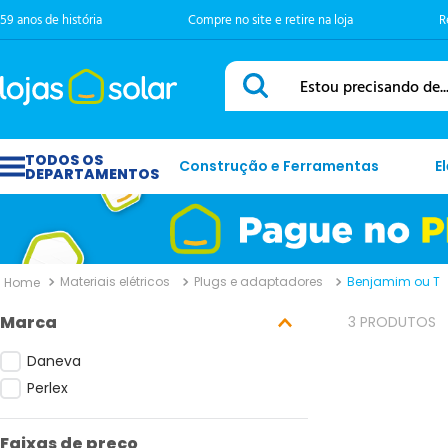
59 anos de história
Compre no site e retire na loja
R
Estou precisando de...
Construção e Ferramentas
E
Materiais elétricos
Plugs e adaptadores
Benjamim ou T
Marca
3
PRODUTOS
Daneva
Perlex
Faixas de preço