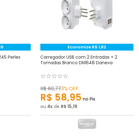
19
Economize
R$
1
,
82
45 Perlex
Carregador USB com 2 Entradas + 2
Tomadas Branco DN1648 Daneva
☆
☆
☆
☆
☆
R$
60
,
77
3%
OFF
R$
58
,
95
no Pix
ou
4
de
R$
15
,
19