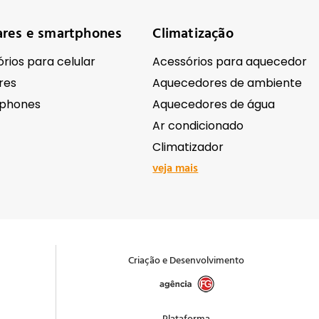
ares e smartphones
Climatização
rios para celular
Acessórios para aquecedor
res
Aquecedores de ambiente
phones
Aquecedores de água
Ar condicionado
Climatizador
veja mais
ônicos
Ferramentas e equipame
Antenas e receptores de sinal
Abrasivos e lixas
Criação e Desenvolvimento
ação Comercial
Acessórios para ferramentas
as e Filmadoras
Andaimes e cavaletes
 e acessórios
Bombas e motobombas