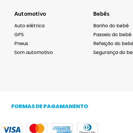
Automotivo
Bebês
Auto elétrica
Banho do bebê
GPS
Passeio do bebê
Pneus
Refeição do beb
Som automotivo
Segurança do b
Cuidados pessoais
Eletrodomésti
Barba
FORMAS DE PAGAMANENTO
Cabelo
Adega Climatiza
Corpo
Centrífuga de r
Higiene
Cervejeira