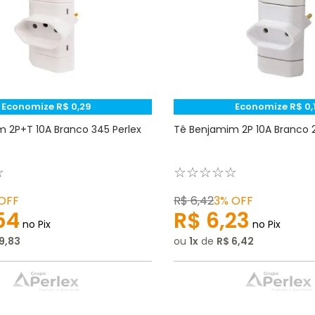
Economize
R$
0
,
29
Economize
R$
0
,
 2P+T 10A Branco 345 Perlex
Tê Benjamim 2P 10A Branco 2
☆
☆
☆
☆
☆
☆
OFF
R$
6
,
42
3%
OFF
54
R$
6
,
23
no Pix
no Pix
9
,
83
ou
1
de
R$
6
,
42