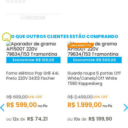
☆
☆
☆
☆
☆
O QUE OUTROS CLIENTES ESTÃO COMPRANDO
LANÇAMENTOS
Economize:
R$
100,00
Economize:
R$
500,00
Forno elétrico Pop Grill 44L
Guarda roupa 6 portas Off
Preto 220V 34313 Fischer
White/Canela/Off White
T580 Kappesberg
R$
699
,
00
R$
2.499
,
00
14% OFF
20% OFF
R$
599
,
00
R$
1.999
,
00
no Pix
no Pix
R$
74
,
21
R$
199
,
90
ou
12
de
ou
10
de