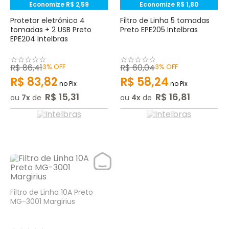
Economize
R$
2
,
59
Economize
R$
1
,
80
Protetor eletrônico 4
Filtro de Linha 5 tomadas
tomadas + 2 USB Preto
Preto EPE205 Intelbras
EPE204 Intelbras
☆
☆
☆
☆
☆
☆
☆
☆
☆
☆
R$
86
,
41
3%
OFF
R$
60
,
04
3%
OFF
R$
83
,
82
R$
58
,
24
no Pix
no Pix
R$
15
,
31
R$
16
,
81
ou
7
de
ou
4
de
Filtro de Linha 10A Preto
MG-3001 Margirius