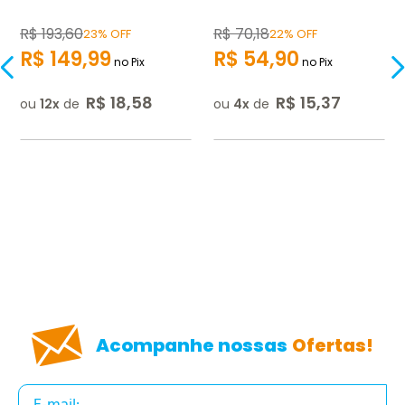
R$
193
,
60
R$
70
,
18
23% OFF
22% OFF
R$
149
,
99
R$
54
,
90
no Pix
no Pix
R$
18
,
58
R$
15
,
37
ou
12
de
ou
4
de
Acompanhe nossas
Ofertas!