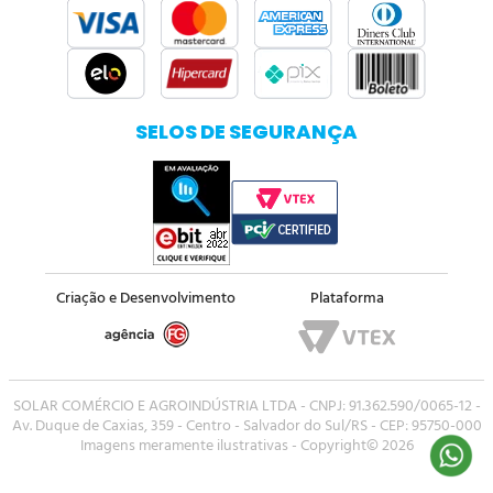
SELOS DE SEGURANÇA
Criação e Desenvolvimento
Plataforma
SOLAR COMÉRCIO E AGROINDÚSTRIA LTDA - CNPJ: 91.362.590/0065-12 -
Av. Duque de Caxias, 359 - Centro - Salvador do Sul/RS - CEP: 95750-000
Imagens meramente ilustrativas - Copyright© 2026