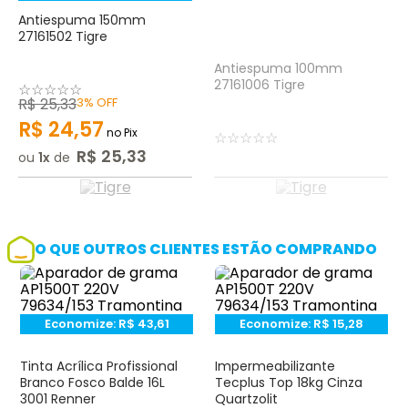
Antiespuma 150mm
27161502 Tigre
Antiespuma 100mm
27161006 Tigre
☆
☆
☆
☆
☆
R$
25
,
33
3%
OFF
R$
24
,
57
no Pix
☆
☆
☆
☆
☆
R$
25
,
33
ou
1
de
O QUE OUTROS CLIENTES ESTÃO COMPRANDO
Economize:
R$
43,61
Economize:
R$
15,28
Tinta Acrílica Profissional
Impermeabilizante
Branco Fosco Balde 16L
Tecplus Top 18kg Cinza
3001 Renner
Quartzolit