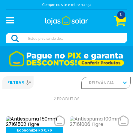
Compre no site e retire na loja
0
Estou precisando de...
FILTRAR
RELEVÂNCIA
2
PRODUTOS
Economize
R$
0
,
76