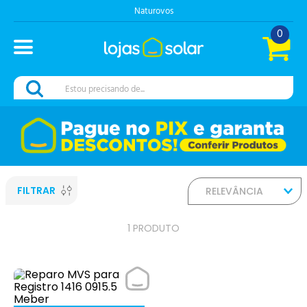
Naturovos
0
Estou precisando de...
FILTRAR
RELEVÂNCIA
1
PRODUTO