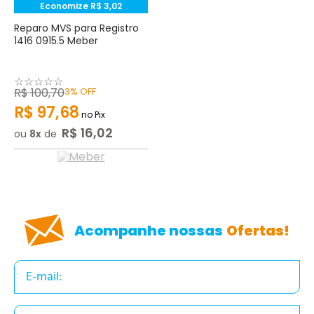
Economize
R$
3
,
02
Reparo MVS para Registro
1416 0915.5 Meber
☆
☆
☆
☆
☆
R$
100
,
70
3%
OFF
R$
97
,
68
no Pix
R$
16
,
02
ou
8
de
Acompanhe nossas
Ofertas!