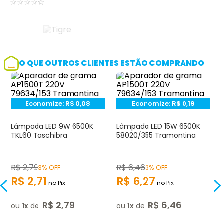
☆
☆
☆
☆
☆
O QUE OUTROS CLIENTES ESTÃO COMPRANDO
Economize:
R$
0,08
Economize:
R$
0,19
Lâmpada LED 9W 6500K
Lâmpada LED 15W 6500K
TKL60 Taschibra
58020/355 Tramontina
R$
2
,
79
R$
6
,
46
3% OFF
3% OFF
R$
2
,
71
R$
6
,
27
no Pix
no Pix
R$
2
,
79
R$
6
,
46
ou
1
de
ou
1
de