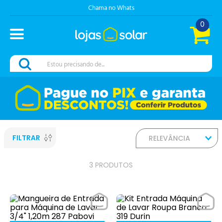
Chama no Whats
0
Estou precisando de...
FILTRAR
RELEVÂNCIA
3
PRODUTOS