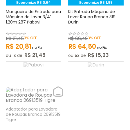
Economize
R$
0
,
64
Economize
R$
1
,
99
Mangueira de Entrada para
Kit Entrada Máquina de
Máquina de Lavar 3/4"
Lavar Roupa Branco 319
1,20m 287 Pabovi
Durin
☆
☆
☆
☆
☆
☆
☆
☆
☆
☆
R$
21
,
45
3%
OFF
R$
66
,
49
3%
OFF
R$
20
,
81
R$
64
,
50
no Pix
no Pix
R$
21
,
45
R$
15
,
23
ou
1
de
ou
5
de
Adaptador para Lavadora
de Roupas Branco 26913519
Tigre