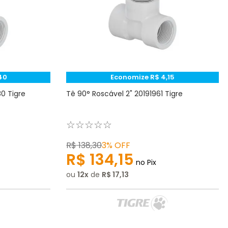
40
Economize
R$
4
,
15
0 Tigre
Tê 90° Roscável 2" 20191961 Tigre
☆
☆
☆
☆
☆
R$
138
,
30
3%
OFF
R$
134
,
15
no Pix
ou
12
de
R$
17
,
13