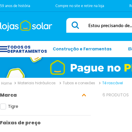
59 anos de história
Compre no site e retire na loja
R
Estou precisando de...
Construção e Ferramentas
E
Materiais hidráulicos
Tubos e conexões
Tê roscável
Marca
6
PRODUTOS
Tigre
Faixas de preço