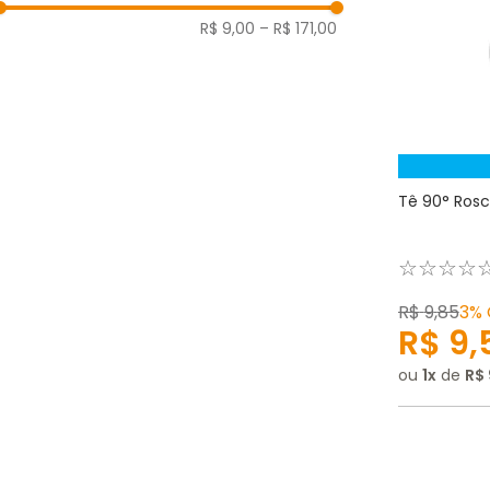
R$ 9,00
–
R$ 171,00
Tê 90° Roscá
☆
☆
☆
☆
R$
9
,
85
3%
R$
9
,
ou
1
de
R$