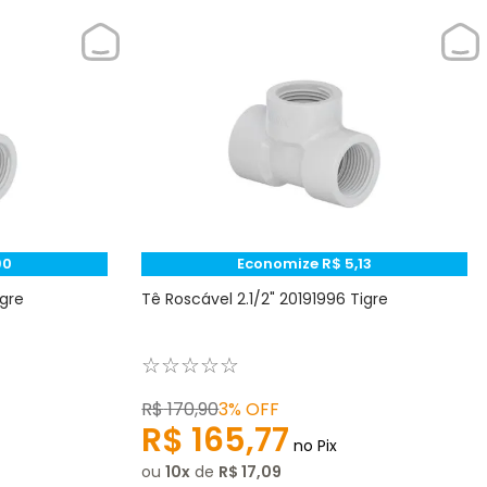
90
Economize
R$
5
,
13
igre
Tê Roscável 2.1/2" 20191996 Tigre
☆
☆
☆
☆
☆
R$
170
,
90
3%
OFF
R$
165
,
77
no Pix
ou
10
de
R$
17
,
09