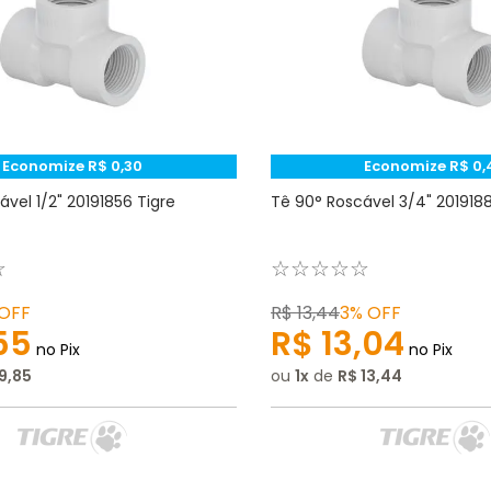
Economize
R$
0
,
30
Economize
R$
0
,
vel 1/2" 20191856 Tigre
Tê 90° Roscável 3/4" 2019188
☆
☆
☆
☆
☆
☆
OFF
R$
13
,
44
3%
OFF
55
R$
13
,
04
no Pix
no Pix
9
,
85
ou
1
de
R$
13
,
44