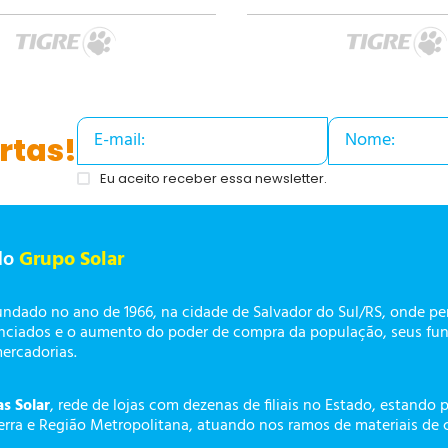
rtas!
Eu aceito receber essa newsletter.
do
Grupo Solar
undado no ano de 1966, na cidade de Salvador do Sul/RS, onde p
enciados e o aumento do poder de compra da população, seus fun
mercadorias.
as Solar
, rede de lojas com dezenas de filiais no Estado, estando 
erra e Região Metropolitana, atuando nos ramos de materiais de 