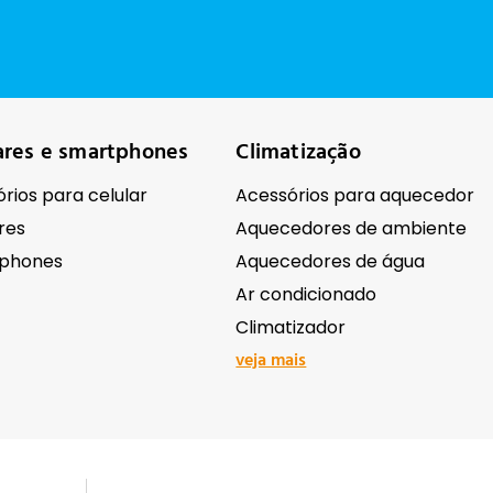
ares e smartphones
Climatização
rios para celular
Acessórios para aquecedor
res
Aquecedores de ambiente
phones
Aquecedores de água
Ar condicionado
Climatizador
veja mais
ônicos
Ferramentas e equipame
Antenas e receptores de sinal
Abrasivos e lixas