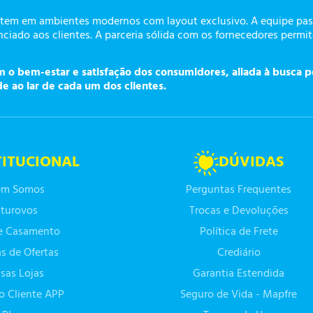
tem em ambientes modernos com layout exclusivo. A equipe pass
ciado aos clientes. A parceria sólida com os fornecedores permi
o bem-estar e satisfação dos consumidores, aliada à busca p
de ao lar de cada um dos clientes.
TITUCIONAL
DÚVIDAS
m Somos
Perguntas Frequentes
turovos
Trocas e Devoluções
de Casamento
Política de Frete
as de Ofertas
Crediário
sas Lojas
Garantia Estendida
do Cliente APP
Seguro de Vida - Mapfre