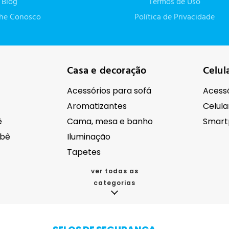
Blog
Termos de Uso
lhe Conosco
Política de Privacidade
Casa e decoração
Celul
Acessórios para sofá
Acessó
Aromatizantes
Celula
ê
Cama, mesa e banho
Smart
ebê
Iluminação
Tapetes
ver todas as
categorias
cos
Eletroportáteis
Eletr
Acessórios para eletrodomésticos
Aspirador de pó