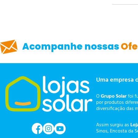
Acompanhe nossas
Ofe
Uma empresa 
O
Grupo Solar
foi f
por produtos difer
diversificação das 
Assim surgiu as
Loj
Sinos, Encosta da S