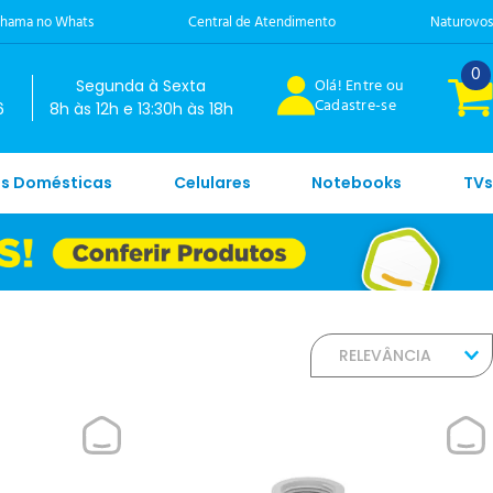
hama no Whats
Central de Atendimento
Naturovos
0
Olá! Entre ou
Segunda à Sexta
Cadastre-se
6
8h às 12h e 13:30h às 18h
es Domésticas
Celulares
Notebooks
TVs
RELEVÂNCIA