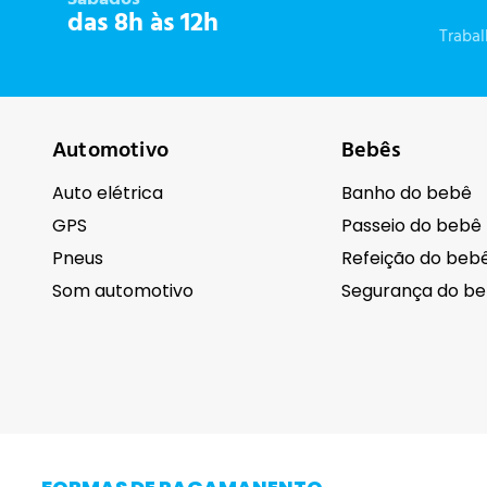
das 8h às 12h
Traba
Automotivo
Bebês
Auto elétrica
Banho do bebê
GPS
Passeio do bebê
Pneus
Refeição do beb
Som automotivo
Segurança do b
Cuidados pessoais
Eletrodomésti
Barba