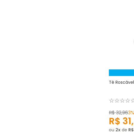
Tê Roscável 
☆
☆
☆
☆
R$
32
,
96
3
R$
31
,
ou
2
de
R$