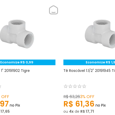
Economize
R$
0
,
99
Economize
R$
1
,
1" 20191902 Tigre
Tê Roscável 1.1/2" 20191945 T
☆
☆
☆
☆
☆
☆
%
OFF
R$
63
,
26
3%
OFF
97
R$
61
,
36
no Pix
no Pix
17
,
65
ou
4
de
R$
17
,
71