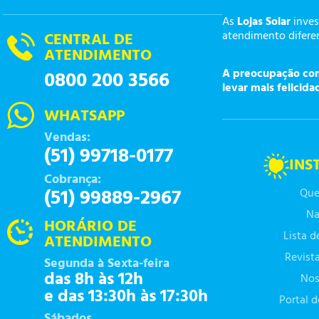
As
Lojas Solar
inves
atendimento diferen
CENTRAL DE
ATENDIMENTO
A preocupação com 
0800 200 3566
levar mais felicida
WHATSAPP
Vendas:
(51) 99718-0177
INS
Cobrança:
(51) 99889-2967
Que
Na
HORÁRIO DE
Lista 
ATENDIMENTO
Revist
Segunda à Sexta-feira
das 8h às 12h
Nos
e das 13:30h às 17:30h
Portal 
Sábados