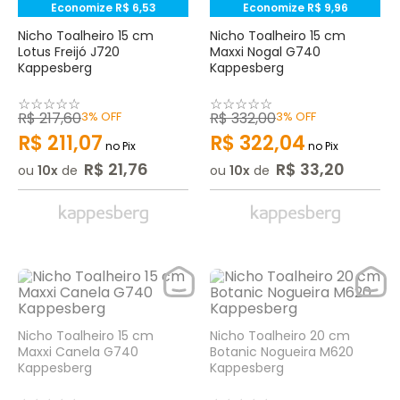
Economize
R$
6
,
53
Economize
R$
9
,
96
Nicho Toalheiro 15 cm
Nicho Toalheiro 15 cm
Lotus Freijó J720
Maxxi Nogal G740
Kappesberg
Kappesberg
☆
☆
☆
☆
☆
☆
☆
☆
☆
☆
R$
217
,
60
3%
OFF
R$
332
,
00
3%
OFF
R$
211
,
07
R$
322
,
04
no Pix
no Pix
R$
21
,
76
R$
33
,
20
ou
10
de
ou
10
de
Nicho Toalheiro 15 cm
Nicho Toalheiro 20 cm
Maxxi Canela G740
Botanic Nogueira M620
Kappesberg
Kappesberg