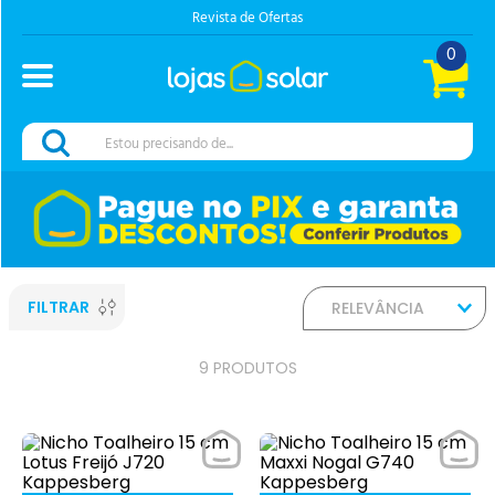
Revista de Ofertas
0
Estou precisando de...
FILTRAR
RELEVÂNCIA
9
PRODUTOS