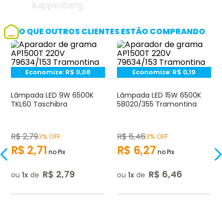
O QUE OUTROS CLIENTES ESTÃO COMPRANDO
Economize:
R$
0,08
Economize:
R$
0,19
Lâmpada LED 9W 6500K
Lâmpada LED 15W 6500K
TKL60 Taschibra
58020/355 Tramontina
R$
2
,
79
R$
6
,
46
3% OFF
3% OFF
R$
2
,
71
R$
6
,
27
no Pix
no Pix
R$
2
,
79
R$
6
,
46
ou
1
de
ou
1
de