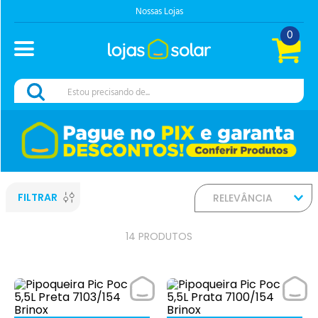
Nossas Lojas
0
Estou precisando de...
FILTRAR
RELEVÂNCIA
14
PRODUTOS