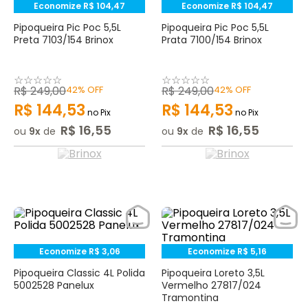
Economize
R$
104
,
47
Economize
R$
104
,
47
Pipoqueira Pic Poc 5,5L
Pipoqueira Pic Poc 5,5L
Preta 7103/154 Brinox
Prata 7100/154 Brinox
☆
☆
☆
☆
☆
☆
☆
☆
☆
☆
R$
249
,
00
42%
OFF
R$
249
,
00
42%
OFF
R$
144
,
53
R$
144
,
53
no Pix
no Pix
R$
16
,
55
R$
16
,
55
ou
9
de
ou
9
de
Economize
R$
3
,
06
Economize
R$
5
,
16
Pipoqueira Classic 4L Polida
Pipoqueira Loreto 3,5L
5002528 Panelux
Vermelho 27817/024
Tramontina