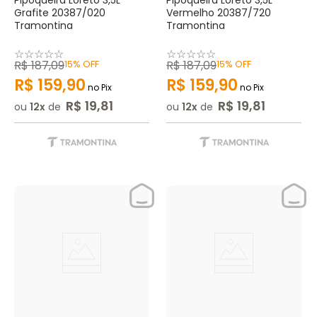
Pipoqueira Loreto 3,5L
Pipoqueira Loreto 3,5L
Grafite 20387/020
Vermelho 20387/720
Tramontina
Tramontina
☆
☆
☆
☆
☆
☆
☆
☆
☆
☆
R$
187
,
09
15%
OFF
R$
187
,
09
15%
OFF
R$
159
,
90
R$
159
,
90
no Pix
no Pix
R$
19
,
81
R$
19
,
81
ou
12
de
ou
12
de