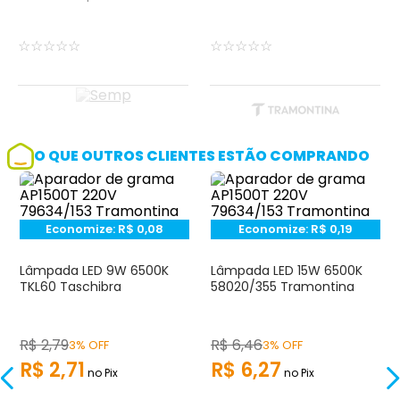
☆
☆
☆
☆
☆
☆
☆
☆
☆
☆
O QUE OUTROS CLIENTES ESTÃO COMPRANDO
Economize:
R$
0,08
Economize:
R$
0,19
Lâmpada LED 9W 6500K
Lâmpada LED 15W 6500K
TKL60 Taschibra
58020/355 Tramontina
R$
2
,
79
R$
6
,
46
3% OFF
3% OFF
R$
2
,
71
R$
6
,
27
no Pix
no Pix