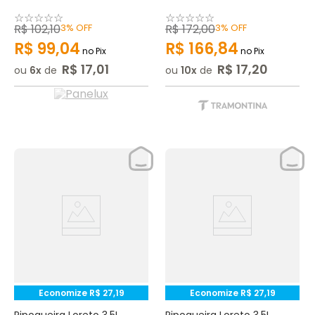
☆
☆
☆
☆
☆
☆
☆
☆
☆
☆
R$
102
,
10
3%
OFF
R$
172
,
00
3%
OFF
R$
99
,
04
R$
166
,
84
no Pix
no Pix
R$
17
,
01
R$
17
,
20
ou
6
de
ou
10
de
Economize
R$
27
,
19
Economize
R$
27
,
19