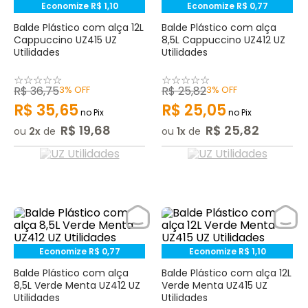
Economize
R$
1
,
10
Economize
R$
0
,
77
Balde Plástico com alça 12L
Balde Plástico com alça
Cappuccino UZ415 UZ
8,5L Cappuccino UZ412 UZ
Utilidades
Utilidades
☆
☆
☆
☆
☆
☆
☆
☆
☆
☆
R$
36
,
75
3%
OFF
R$
25
,
82
3%
OFF
R$
35
,
65
R$
25
,
05
no Pix
no Pix
R$
19
,
68
R$
25
,
82
ou
2
de
ou
1
de
Economize
R$
0
,
77
Economize
R$
1
,
10
Balde Plástico com alça
Balde Plástico com alça 12L
8,5L Verde Menta UZ412 UZ
Verde Menta UZ415 UZ
Utilidades
Utilidades