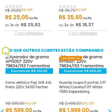
☆
☆
☆
☆
☆
☆
☆
☆
☆
☆
R$
25
,
82
3%
OFF
R$
36
,
75
3%
OFF
R$
25
,
05
R$
35
,
65
no Pix
no Pix
R$
25
,
82
R$
18
,
37
ou
1
de
ou
2
de
O QUE OUTROS CLIENTES ESTÃO COMPRANDO
LANÇAMENTOS
Economize:
R$
100,00
Economize:
R$
500,00
Forno elétrico Pop Grill 44L
Guarda roupa 6 portas Off
Preto 220V 34313 Fischer
White/Canela/Off White
T580 Kappesberg
R$
699
,
00
R$
2.499
,
00
14% OFF
20% OFF
R$
599
,
00
R$
1.999
,
00
no Pix
no Pix