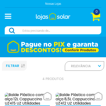
Nossas Lojas
0
Estou precisando de...
FILTRAR
RELEVÂNCIA
4
PRODUTOS