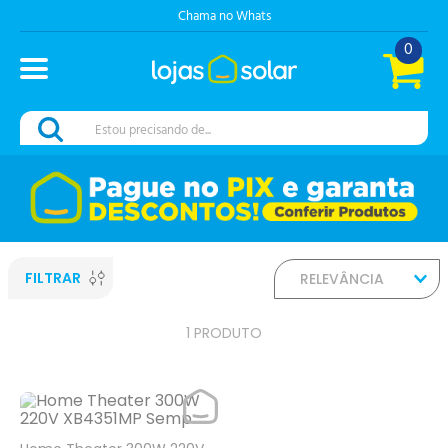
Chama no Whats
0
Estou precisando de...
FILTRAR
RELEVÂNCIA
1
PRODUTO