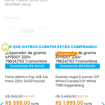
Home Theater 300W 220V
XB4351MP Semp
☆
☆
☆
☆
☆
O QUE OUTROS CLIENTES ESTÃO COMPRANDO
LANÇAMENTOS
Economize:
R$
100,00
Economize:
R$
500,00
Forno elétrico Pop Grill 44L
Guarda roupa 6 portas Off
Preto 220V 34313 Fischer
White/Canela/Off White
T580 Kappesberg
R$
699
,
00
R$
2.499
,
00
14% OFF
20% OFF
R$
599
,
00
R$
1.999
,
00
no Pix
no Pix