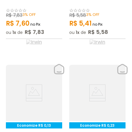
☆
☆
☆
☆
☆
☆
☆
☆
☆
☆
R$
7
,
83
3%
OFF
R$
5
,
58
3%
OFF
R$
7
,
60
R$
5
,
41
no Pix
no Pix
R$
7
,
83
R$
5
,
58
ou
1
de
ou
1
de
Economize
R$
0
,
13
Economize
R$
0
,
23