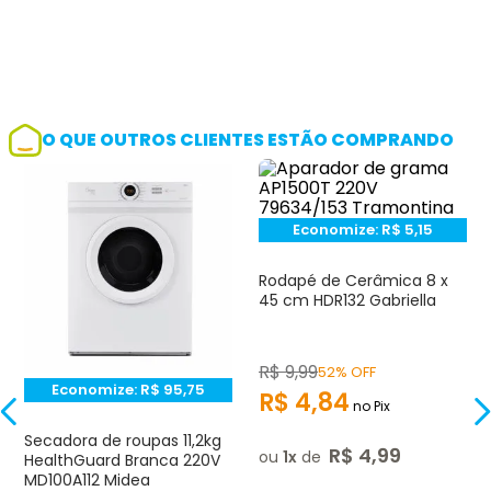
O QUE OUTROS CLIENTES ESTÃO COMPRANDO
Economize:
R$
5,15
Rodapé de Cerâmica 8 x
45 cm HDR132 Gabriella
R$
9
,
99
52% OFF
Economize:
R$
95,75
R$
4
,
84
no Pix
Secadora de roupas 11,2kg
R$
4
,
99
ou
1
de
HealthGuard Branca 220V
MD100A112 Midea