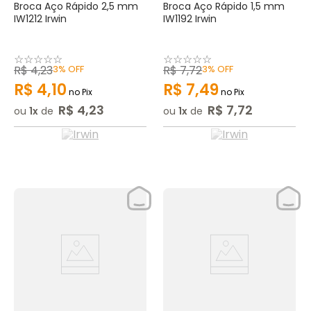
Broca Aço Rápido 2,5 mm
Broca Aço Rápido 1,5 mm
IW1212 Irwin
IW1192 Irwin
☆
☆
☆
☆
☆
☆
☆
☆
☆
☆
R$
4
,
23
3%
OFF
R$
7
,
72
3%
OFF
R$
4
,
10
R$
7
,
49
no Pix
no Pix
R$
4
,
23
R$
7
,
72
ou
1
de
ou
1
de