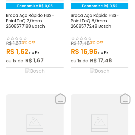
Economize
R$
0
,
05
Economize
R$
0
,
52
Broca Aço Rápido HSS-
Broca Aço Rápido HSS-
PointTeQ 2,0mm
PointTeQ 8,0mm
2608577188 Bosch
2608577248 Bosch
☆
☆
☆
☆
☆
☆
☆
☆
☆
☆
R$
1
,
67
3%
OFF
R$
17
,
48
3%
OFF
R$
1
,
62
R$
16
,
96
no Pix
no Pix
R$
1
,
67
R$
17
,
48
ou
1
de
ou
1
de