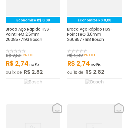
Economize
R$
0
,
08
Economize
R$
0
,
08
Broca Aço Rápido HSS-
Broca Aço Rápido HSS-
PointTeQ 2,5mm
PointTeQ 3,0mm
2608577193 Bosch
2608577198 Bosch
☆
☆
☆
☆
☆
☆
☆
☆
☆
☆
R$
2
,
82
3%
OFF
R$
2
,
82
3%
OFF
R$
2
,
74
R$
2
,
74
no Pix
no Pix
R$
2
,
82
R$
2
,
82
ou
1
de
ou
1
de