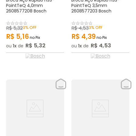
Broca Aço Rápido HSS-
Broca Aço Rápido HSS-
PointTeQ 4,0mm
PointTeQ 3,5mm
2608577208 Bosch
2608577203 Bosch
☆
☆
☆
☆
☆
☆
☆
☆
☆
☆
R$
5
,
32
3%
OFF
R$
4
,
53
3%
OFF
R$
5
,
16
R$
4
,
39
no Pix
no Pix
R$
5
,
32
R$
4
,
53
ou
1
de
ou
1
de