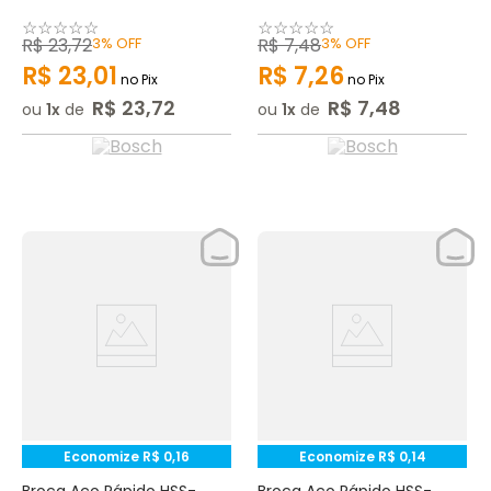
☆
☆
☆
☆
☆
☆
☆
☆
☆
☆
R$
23
,
72
3%
OFF
R$
7
,
48
3%
OFF
R$
23
,
01
R$
7
,
26
no Pix
no Pix
R$
23
,
72
R$
7
,
48
ou
1
de
ou
1
de
Economize
R$
0
,
16
Economize
R$
0
,
14