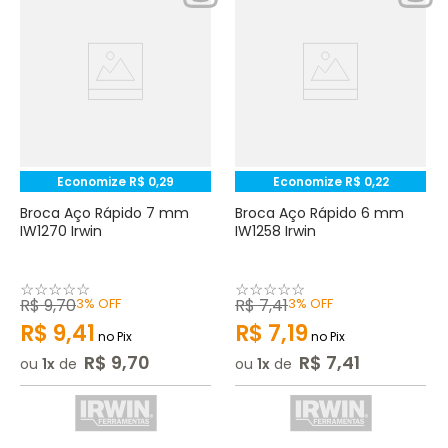
Economize
R$
0
,
29
Economize
R$
0
,
22
Broca Aço Rápido 7 mm
Broca Aço Rápido 6 mm
IW1270 Irwin
IW1258 Irwin
☆
☆
☆
☆
☆
☆
☆
☆
☆
☆
R$
9
,
70
3%
OFF
R$
7
,
41
3%
OFF
R$
9
,
41
R$
7
,
19
no Pix
no Pix
R$
9
,
70
R$
7
,
41
ou
1
de
ou
1
de