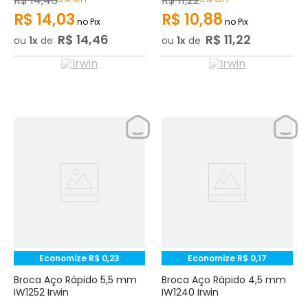
R$
14
,
46
R$
11
,
22
R$
14
,
03
R$
10
,
88
no Pix
no Pix
R$
14
,
46
R$
11
,
22
ou
1
de
ou
1
de
Economize
R$
0
,
23
Economize
R$
0
,
17
Broca Aço Rápido 5,5 mm
Broca Aço Rápido 4,5 mm
IW1252 Irwin
IW1240 Irwin