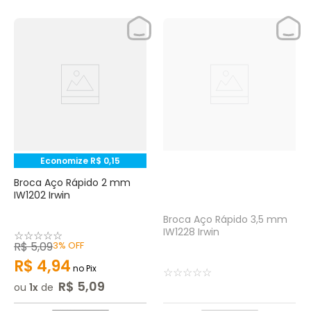
Economize
R$
0
,
15
Broca Aço Rápido 2 mm
IW1202 Irwin
Broca Aço Rápido 3,5 mm
IW1228 Irwin
☆
☆
☆
☆
☆
R$
5
,
09
3%
OFF
R$
4
,
94
no Pix
☆
☆
☆
☆
☆
R$
5
,
09
ou
1
de