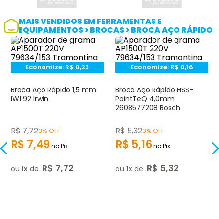
MAIS VENDIDOS EM FERRAMENTAS E
EQUIPAMENTOS > BROCAS > BROCA AÇO RÁPIDO
Economize:
R$
0,23
Economize:
R$
0,16
Broca Aço Rápido 1,5 mm
Broca Aço Rápido HSS-
IW1192 Irwin
PointTeQ 4,0mm
2608577208 Bosch
R$
7
,
72
R$
5
,
32
3% OFF
3% OFF
R$
7
,
49
R$
5
,
16
no Pix
no Pix
R$
7
,
72
R$
5
,
32
ou
1
de
ou
1
de