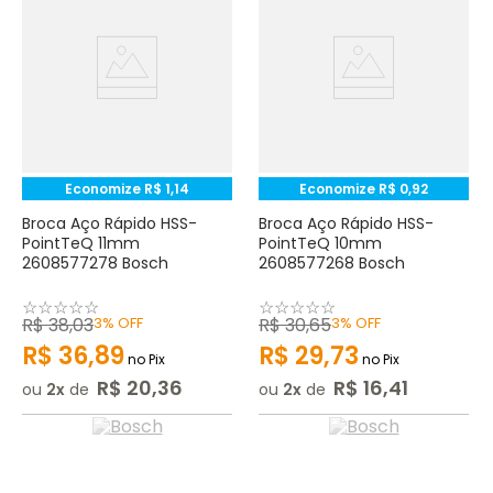
Economize
R$
1
,
14
Economize
R$
0
,
92
Broca Aço Rápido HSS-
Broca Aço Rápido HSS-
PointTeQ 11mm
PointTeQ 10mm
2608577278 Bosch
2608577268 Bosch
☆
☆
☆
☆
☆
☆
☆
☆
☆
☆
R$
38
,
03
3%
OFF
R$
30
,
65
3%
OFF
R$
36
,
89
R$
29
,
73
no Pix
no Pix
R$
20
,
36
R$
16
,
41
ou
2
de
ou
2
de