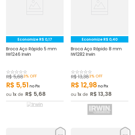
Economize
R$
0
,
17
Economize
R$
0
,
40
Broca Aço Rápido 5 mm
Broca Aço Rápido 8 mm
IW1246 Irwin
IW1282 Irwin
☆
☆
☆
☆
☆
☆
☆
☆
☆
☆
R$
5
,
68
3%
OFF
R$
13
,
38
3%
OFF
R$
5
,
51
R$
12
,
98
no Pix
no Pix
R$
5
,
68
R$
13
,
38
ou
1
de
ou
1
de