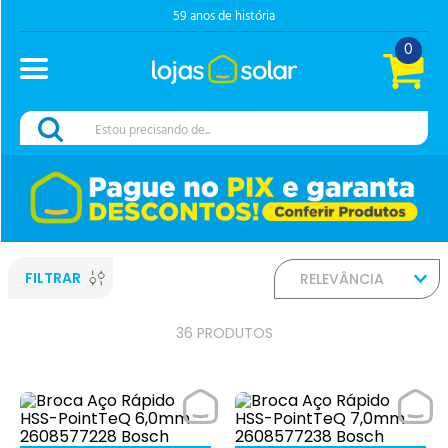
59 anos de história
0
Estou precisando de...
FILTRAR
RELEVÂNCIA
36
PRODUTOS