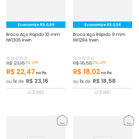
Economize
R$
0
,
69
Economize
R$
0
,
56
Broca Aço Rápido 10 mm
Broca Aço Rápido 9 mm
IW1306 Irwin
IW1294 Irwin
☆
☆
☆
☆
☆
☆
☆
☆
☆
☆
R$
23
,
16
3%
OFF
R$
18
,
58
3%
OFF
R$
22
,
47
R$
18
,
02
no Pix
no Pix
R$
23
,
16
R$
18
,
58
ou
1
de
ou
1
de