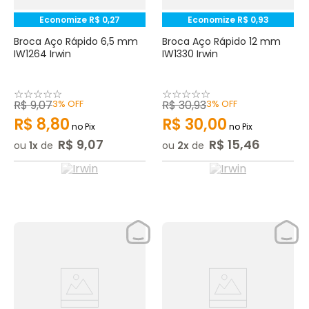
Economize
R$
0
,
27
Economize
R$
0
,
93
Broca Aço Rápido 6,5 mm
Broca Aço Rápido 12 mm
IW1264 Irwin
IW1330 Irwin
☆
☆
☆
☆
☆
☆
☆
☆
☆
☆
R$
9
,
07
3%
OFF
R$
30
,
93
3%
OFF
R$
8
,
80
R$
30
,
00
no Pix
no Pix
R$
9
,
07
R$
15
,
46
ou
1
de
ou
2
de