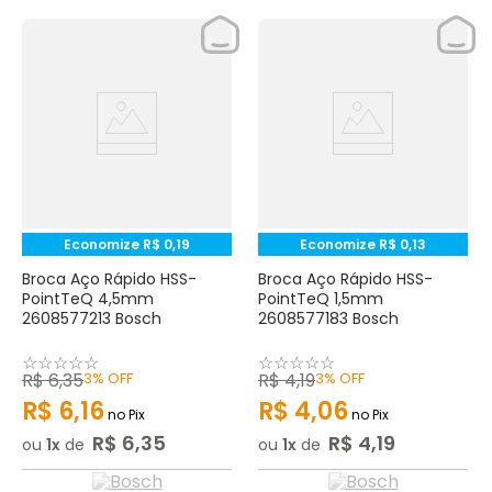
Economize
R$
0
,
19
Economize
R$
0
,
13
Broca Aço Rápido HSS-
Broca Aço Rápido HSS-
PointTeQ 4,5mm
PointTeQ 1,5mm
2608577213 Bosch
2608577183 Bosch
☆
☆
☆
☆
☆
☆
☆
☆
☆
☆
R$
6
,
35
3%
OFF
R$
4
,
19
3%
OFF
R$
6
,
16
R$
4
,
06
no Pix
no Pix
R$
6
,
35
R$
4
,
19
ou
1
de
ou
1
de