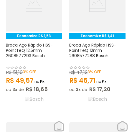
Economize
R$
1
,
53
Economize
R$
1
,
41
Broca Aço Rápido HSS-
Broca Aço Rápido HSS-
PointTeQ 12,5mm
PointTeQ 12mm
2608577293 Bosch
2608577288 Bosch
☆
☆
☆
☆
☆
☆
☆
☆
☆
☆
R$
51
,
10
3%
OFF
R$
47
,
12
3%
OFF
R$
49
,
57
R$
45
,
71
no Pix
no Pix
R$
18
,
65
R$
17
,
20
ou
3
de
ou
3
de