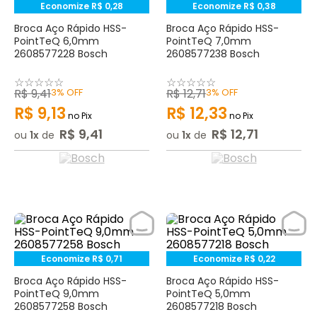
Economize
R$
0
,
28
Economize
R$
0
,
38
Broca Aço Rápido HSS-
Broca Aço Rápido HSS-
PointTeQ 6,0mm
PointTeQ 7,0mm
2608577228 Bosch
2608577238 Bosch
☆
☆
☆
☆
☆
☆
☆
☆
☆
☆
R$
9
,
41
3%
OFF
R$
12
,
71
3%
OFF
R$
9
,
13
R$
12
,
33
no Pix
no Pix
R$
9
,
41
R$
12
,
71
ou
1
de
ou
1
de
Economize
R$
0
,
71
Economize
R$
0
,
22
Broca Aço Rápido HSS-
Broca Aço Rápido HSS-
PointTeQ 9,0mm
PointTeQ 5,0mm
2608577258 Bosch
2608577218 Bosch