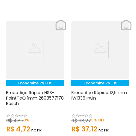
Economize
R$
0
,
15
Economize
R$
1
,
15
Broca Aço Rápido HSS-
Broca Aço Rápido 12,5 mm
PointTeQ 1mm 2608577178
IW1336 Irwin
Bosch
☆
☆
☆
☆
☆
☆
☆
☆
☆
☆
R$
4
,
87
3%
OFF
R$
38
,
27
3%
OFF
R$
4
,
72
R$
37
,
12
no Pix
no Pix