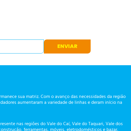
ENVIAR
ermanece sua matriz. Com o avanço das necessidades da região
dadores aumentaram a variedade de linhas e deram início na
presente nas regiões do Vale do Caí, Vale do Taquari, Vale dos
construção, ferramentas, móveis, eletrodomésticos e bazar.