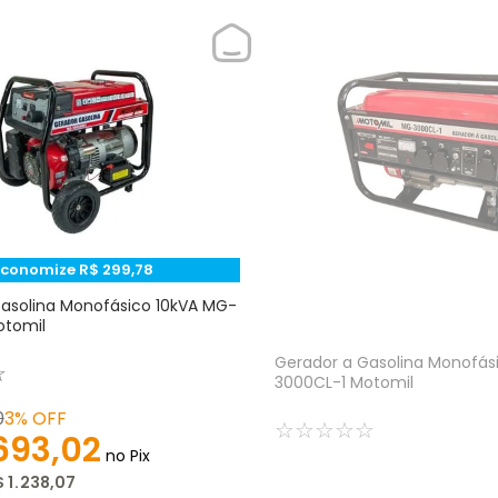
Economize
R$
299
,
78
asolina Monofásico 10kVA MG-
otomil
Gerador a Gasolina Monofás
☆
3000CL-1 Motomil
0
3%
OFF
☆
☆
☆
☆
☆
693
,
02
no Pix
$
1
.
238
,
07