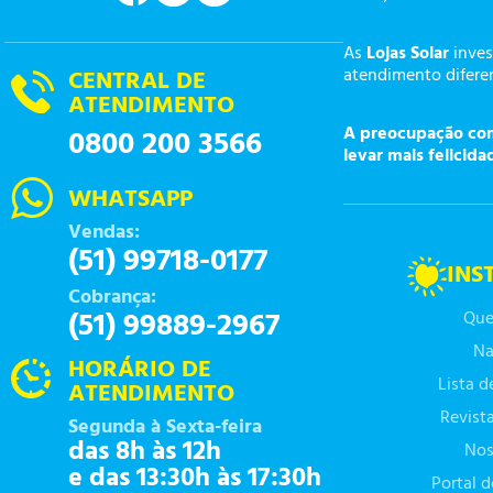
As
Lojas Solar
inves
atendimento diferen
CENTRAL DE
ATENDIMENTO
A preocupação com 
0800 200 3566
levar mais felicida
WHATSAPP
Vendas:
(51) 99718-0177
INS
Cobrança:
(51) 99889-2967
Que
Na
HORÁRIO DE
Lista 
ATENDIMENTO
Revist
Segunda à Sexta-feira
das 8h às 12h
Nos
e das 13:30h às 17:30h
Portal 