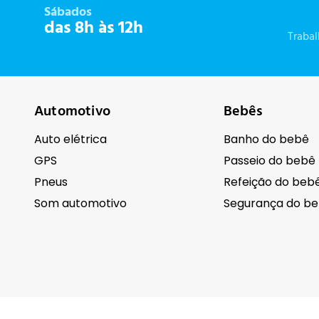
Sábados
das 8h às 12h
Traba
Automotivo
Bebês
Auto elétrica
Banho do bebê
GPS
Passeio do bebê
Pneus
Refeição do beb
Som automotivo
Segurança do b
Cuidados pessoais
Eletrodomésti