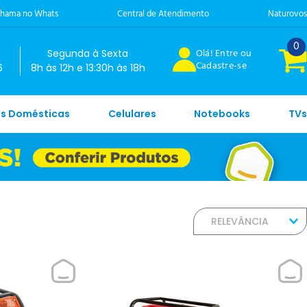
hama no Whats
Central de Atendimento
Naturovos
0
Olá! Entre ou
Segunda à Sexta
Cadastre-se
6
8h às 12h e 13:30h às 18h
es Domésticas
Celulares
Notebooks
TVs
RELEVÂNCIA