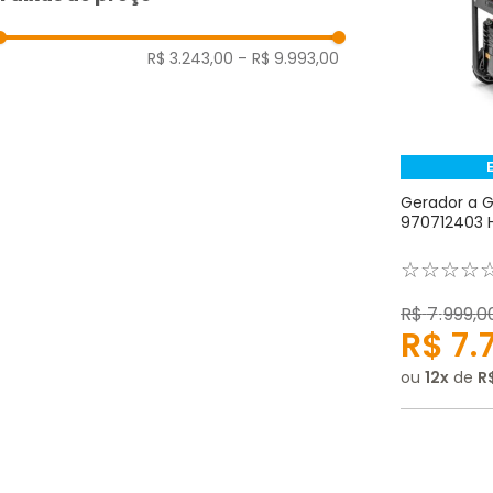
R$ 3.243,00
–
R$ 9.993,00
Gerador a G
970712403 
☆
☆
☆
☆
R$
7
.
999
,
0
R$
7
.
ou
12
de
R