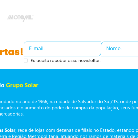
rtas!
Eu aceito receber essa newsletter.
do
Grupo Solar
undado no ano de 1966, na cidade de Salvador do Sul/RS, onde p
enciados e o aumento do poder de compra da população, seus fun
mercadorias.
as Solar
, rede de lojas com dezenas de filiais no Estado, estando 
erra e Região Metropolitana, atuando nos ramos de materiais de 