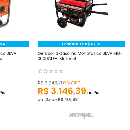
54
Economize
R$
97
,
31
ico 3kVA
Gerador a Gasolina Monofásico 3kVA MG-
a
3000CLE-1 Motomil
☆
☆
☆
☆
☆
R$
3
.
243
,
70
3%
OFF
R$
3
.
146
,
39
Pix
no Pix
ou
12
de
R$
401
,
88