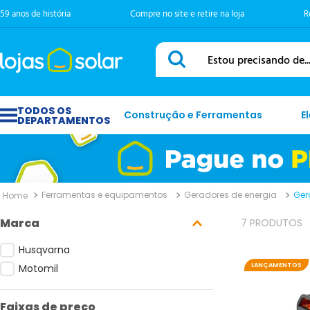
59 anos de história
Compre no site e retire na loja
R
Estou precisando de...
Construção e Ferramentas
E
Ferramentas e equipamentos
Geradores de energia
Ger
Marca
7
PRODUTOS
Husqvarna
LANÇAMENTOS
Motomil
Faixas de preço