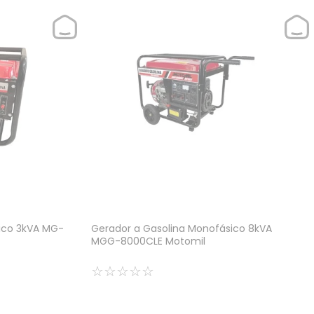
ico 3kVA MG-
Gerador a Gasolina Monofásico 8kVA
MGG-8000CLE Motomil
☆
☆
☆
☆
☆