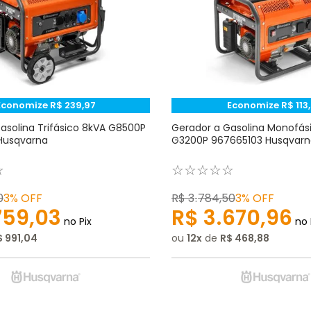
Economize
R$
239
,
97
Economize
R$
113
,
asolina Trifásico 8kVA G8500P
Gerador a Gasolina Monofás
Husqvarna
G3200P 967665103 Husqvarn
☆
☆
☆
☆
☆
☆
0
3%
OFF
R$
3
.
784
,
50
3%
OFF
759
,
03
R$
3
.
670
,
96
no Pix
no 
$
991
,
04
ou
12
de
R$
468
,
88