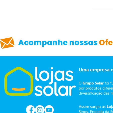
Acompanhe nossas
Ofe
Uma empresa 
O
Grupo Solar
foi f
por produtos difer
diversificação das 
Assim surgiu as
Loj
Sinos, Encosta da S