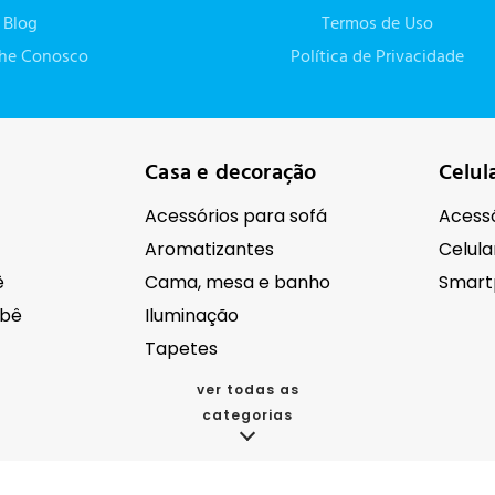
Blog
Termos de Uso
lhe Conosco
Política de Privacidade
Casa e decoração
Celul
Acessórios para sofá
Acessó
Aromatizantes
Celula
ê
Cama, mesa e banho
Smart
ebê
Iluminação
Tapetes
ver todas as
categorias
cos
Eletroportáteis
Eletr