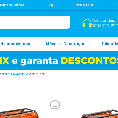
evista de Ofertas
Blog
Nossas Lojas
C
Tele vendas:
0800 200 356
letrodomésticos
Móveis e Decoração
Utilidad
ador de energia a gasolina