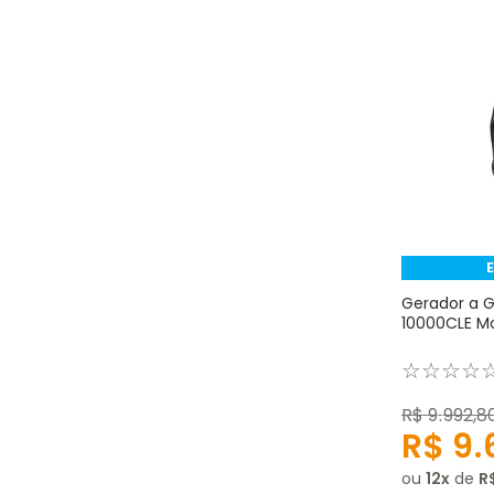
Gerador a G
10000CLE M
☆
☆
☆
☆
R$
9
.
992
,
8
R$
9
.
ou
12
de
R