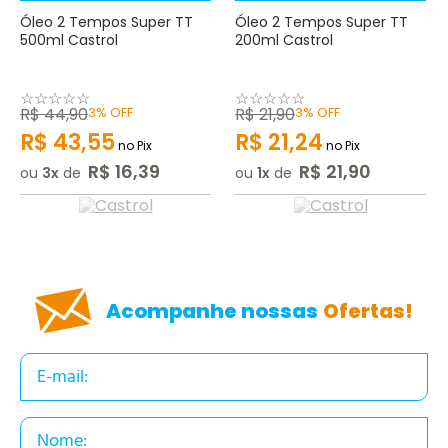
Óleo 2 Tempos Super TT
Óleo 2 Tempos Super TT
500ml Castrol
200ml Castrol
☆
☆
☆
☆
☆
☆
☆
☆
☆
☆
R$
44
,
90
3%
OFF
R$
21
,
90
3%
OFF
R$
43
,
55
R$
21
,
24
no Pix
no Pix
R$
16
,
39
R$
21
,
90
ou
3
de
ou
1
de
Acompanhe nossas
Ofertas!