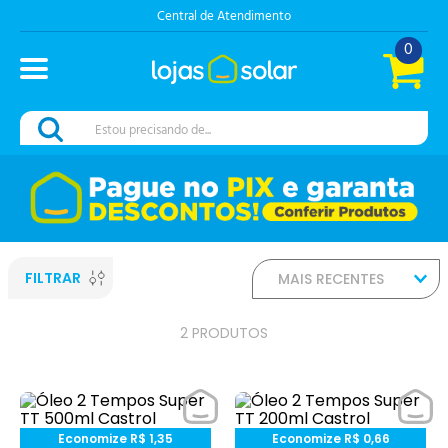
Central de Atendimento
0
Estou precisando de...
FILTRAR
MAIS RECENTES
2
PRODUTOS
Economize
R$
1
,
35
Economize
R$
0
,
66