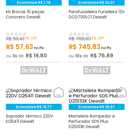
Economize
R$
1
,
78
Economize
R$
23
,
07
Kit Brocas 10 peças
Parafusadeira Furadeira 12V
Concreto Dewalt
DCD700LC1 Dewalt
☆
☆
☆
☆
☆
☆
☆
☆
☆
☆
R$
59
,
41
3%
OFF
R$
768
,
90
3%
OFF
R$
57
,
63
R$
745
,
83
no Pix
no Pix
R$
19
,
80
R$
76
,
89
ou
3
de
ou
10
de
Economize
R$
19
,
77
Economize
R$
29
,
97
Soprador térmico 220V
Martelete Rompedor e
D26411 Dewalt
Perfurador SDS Plus
D25133K Dewalt