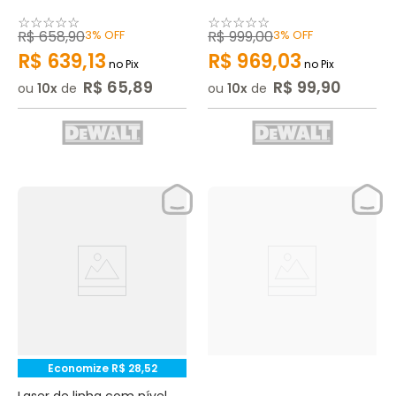
☆
☆
☆
☆
☆
☆
☆
☆
☆
☆
R$
658
,
90
3%
OFF
R$
999
,
00
3%
OFF
R$
639
,
13
R$
969
,
03
no Pix
no Pix
R$
65
,
89
R$
99
,
90
ou
10
de
ou
10
de
Economize
R$
28
,
52