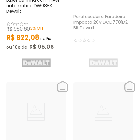
Laser de linha com nível
automático DW088K
Dewalt
Parafusadeira Furadeira
Impacto 20V DCD7781D2-
☆
☆
☆
☆
☆
BR Dewalt
R$
950
,
60
3%
OFF
R$
922
,
08
no Pix
☆
☆
☆
☆
☆
R$
95
,
06
ou
10
de