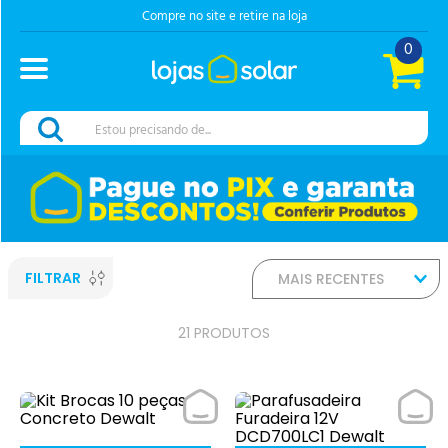
Compre no site e retire na loja
0
Estou precisando de...
FILTRAR
MAIS RECENTES
21
PRODUTOS