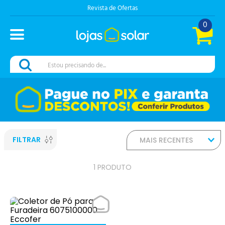
Revista de Ofertas
0
Estou precisando de...
FILTRAR
MAIS RECENTES
1
PRODUTO