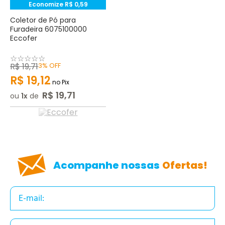
Economize
R$
0
,
59
Coletor de Pó para
Furadeira 6075100000
Eccofer
☆
☆
☆
☆
☆
R$
19
,
71
3%
OFF
R$
19
,
12
no Pix
R$
19
,
71
ou
1
de
Acompanhe nossas
Ofertas!