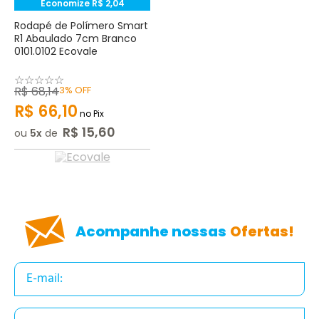
Economize
R$
2
,
04
Rodapé de Polímero Smart
R1 Abaulado 7cm Branco
0101.0102 Ecovale
☆
☆
☆
☆
☆
R$
68
,
14
3%
OFF
R$
66
,
10
no Pix
R$
15
,
60
ou
5
de
Acompanhe nossas
Ofertas!