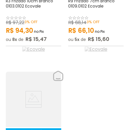
R3 Frizado 10cm Branco
R9 Frizado 7cm Branco
0103.0102 Ecovale
0109.0102 Ecovale
☆
☆
☆
☆
☆
☆
☆
☆
☆
☆
R$
97
,
22
3%
OFF
R$
68
,
14
3%
OFF
R$
94
,
30
R$
66
,
10
no Pix
no Pix
R$
15
,
47
R$
15
,
60
ou
8
de
ou
5
de