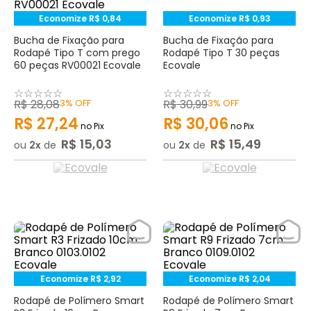
Economize
R$
0
,
84
Economize
R$
0
,
93
Bucha de Fixação para
Bucha de Fixação para
Rodapé Tipo T com prego
Rodapé Tipo T 30 peças
60 peças RV00021 Ecovale
Ecovale
☆
☆
☆
☆
☆
☆
☆
☆
☆
☆
R$
28
,
08
3%
OFF
R$
30
,
99
3%
OFF
R$
27
,
24
R$
30
,
06
no Pix
no Pix
R$
15
,
03
R$
15
,
49
ou
2
de
ou
2
de
Economize
R$
2
,
92
Economize
R$
2
,
04
Rodapé de Polímero Smart
Rodapé de Polímero Smart