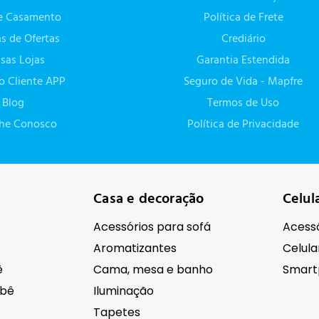
de Casamento
Política de Frete
as de Ofertas
Crediário
sas Lojas
Garantia Estendida
do Cliente APP
Seguro de Vida - Mapfre
Blog
Termos de Uso
lhe Conosco
Política de Privacidade
Casa e decoração
Celul
Acessórios para sofá
Acessó
Aromatizantes
Celula
ê
Cama, mesa e banho
Smart
ebê
Iluminação
Tapetes