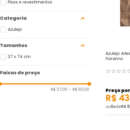
Pisos e revestimentos
Azulejo
Tamanhos
Azulejo Arle
37 x 74 cm
Fioranno
☆
☆
☆
☆
Faixas de preço
R$ 37,00
–
R$ 50,00
Preço por
R$
43
ou
6
x
de
R$
8