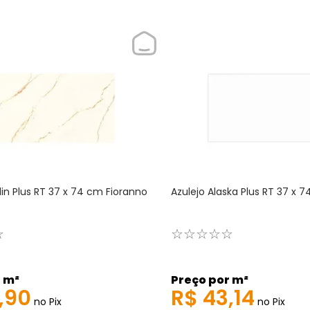
lin Plus RT 37 x 74 cm Fioranno
Azulejo Alaska Plus RT 37 x 
☆
☆
☆
☆
☆
☆
 m²
Preço por m²
,
90
R$
43
,
14
no Pix
no Pix