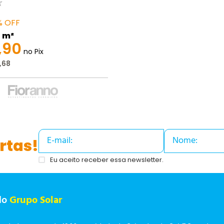
☆
%
OFF
 m²
,
90
no Pix
,
68
rtas!
Eu aceito receber essa newsletter.
do
Grupo Solar