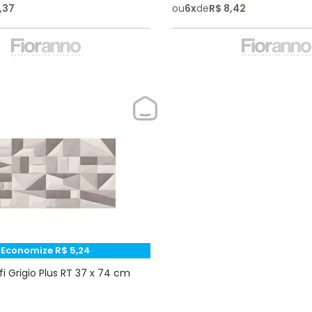
,
37
ou
6
x
de
R$
8
,
42
Economize
R$
5
,
24
i Grigio Plus RT 37 x 74 cm