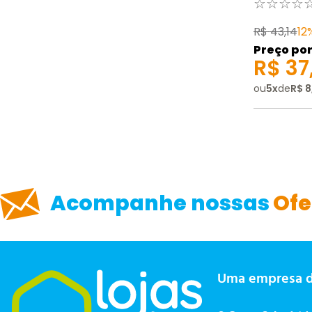
☆
☆
☆
☆
R$
43
,
14
12
Preço por
R$
37
ou
5
x
de
R$
8
Acompanhe nossas
Ofe
Uma empresa 