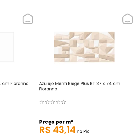
74 cm Fioranno
Azulejo Menfi Beige Plus RT 37 x 74 cm
Fioranno
☆
☆
☆
☆
☆
Preço por m²
R$
43
,
14
no Pix