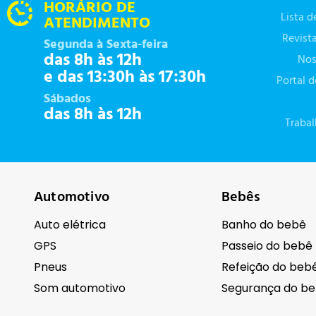
HORÁRIO DE
Lista 
ATENDIMENTO
Revist
Segunda à Sexta-feira
das 8h às 12h
Nos
e das 13:30h às 17:30h
Portal 
Sábados
das 8h às 12h
Traba
Automotivo
Bebês
Auto elétrica
Banho do bebê
GPS
Passeio do bebê
Pneus
Refeição do beb
Som automotivo
Segurança do b