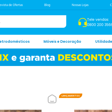
evista de Ofertas
Blog
Nossas Lojas
C
Tele vendas:
0800 200 356
letrodomésticos
Móveis e Decoração
Utilidad
LANÇAMENTOS