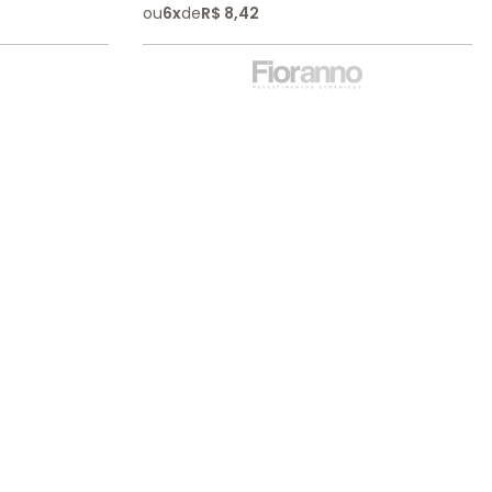
ou
6
x
de
R$
8
,
42