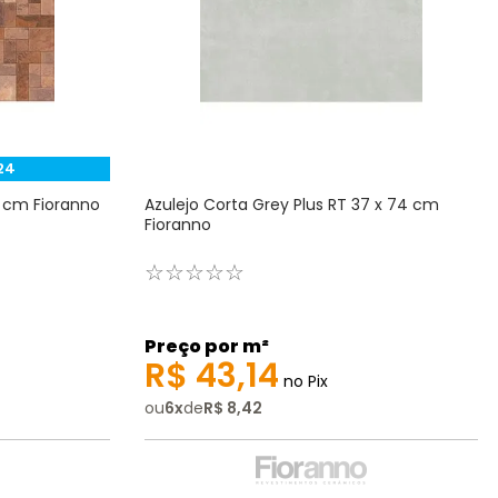
24
4 cm Fioranno
Azulejo Corta Grey Plus RT 37 x 74 cm
Fioranno
☆
☆
☆
☆
☆
Preço por m²
R$
43
,
14
no Pix
ou
6
x
de
R$
8
,
42