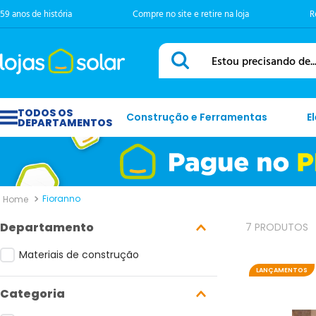
59 anos de história
Compre no site e retire na loja
R
Estou precisando de...
Construção e Ferramentas
E
Fioranno
Departamento
7
PRODUTOS
Materiais de construção
LANÇAMENTOS
Categoria