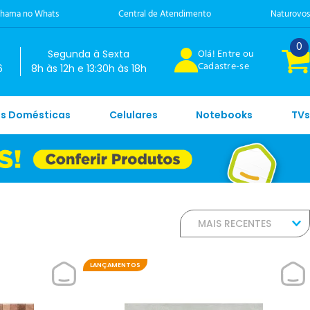
hama no Whats
Central de Atendimento
Naturovos
0
Olá! Entre ou
Segunda à Sexta
Cadastre-se
6
8h às 12h e 13:30h às 18h
es Domésticas
Celulares
Notebooks
TVs
MAIS RECENTES
LANÇAMENTOS