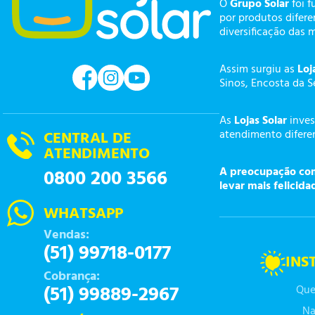
O
Grupo Solar
foi f
por produtos difer
diversificação das 
Assim surgiu as
Loj
Sinos, Encosta da S
As
Lojas Solar
inves
atendimento diferen
CENTRAL DE
ATENDIMENTO
A preocupação com 
0800 200 3566
levar mais felicida
WHATSAPP
Vendas:
(51) 99718-0177
INS
Cobrança:
(51) 99889-2967
Que
Na