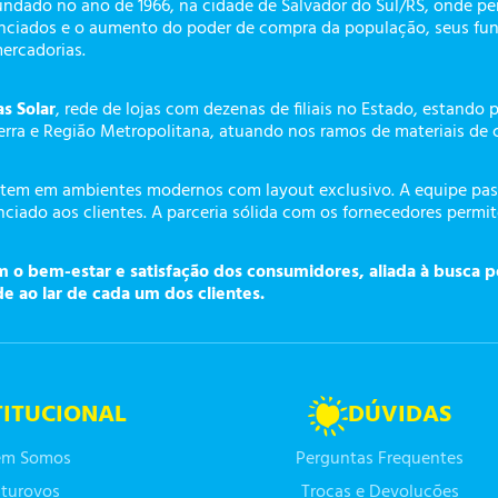
undado no ano de 1966, na cidade de Salvador do Sul/RS, onde p
enciados e o aumento do poder de compra da população, seus fun
mercadorias.
as Solar
, rede de lojas com dezenas de filiais no Estado, estando 
erra e Região Metropolitana, atuando nos ramos de materiais de 
tem em ambientes modernos com layout exclusivo. A equipe pass
ciado aos clientes. A parceria sólida com os fornecedores permi
o bem-estar e satisfação dos consumidores, aliada à busca p
de ao lar de cada um dos clientes.
TITUCIONAL
DÚVIDAS
m Somos
Perguntas Frequentes
turovos
Trocas e Devoluções