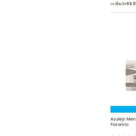
ou
6
x
de
R$
8
Azulejo Menf
Fioranno