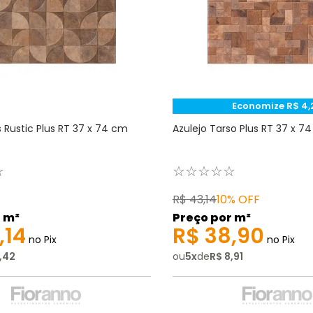
Economize
R$
4
,
s Rustic Plus RT 37 x 74 cm
Azulejo Tarso Plus RT 37 x 7
☆
☆
☆
☆
☆
☆
R$
43
,
14
10%
OFF
 m²
Preço por m²
,
14
R$
38
,
90
no Pix
no Pix
,
42
ou
5
x
de
R$
8
,
91