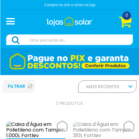
Compre no site e retire na loja
0
Estou precisando de...
FILTRAR
MAIS RECENTES
3
PRODUTOS