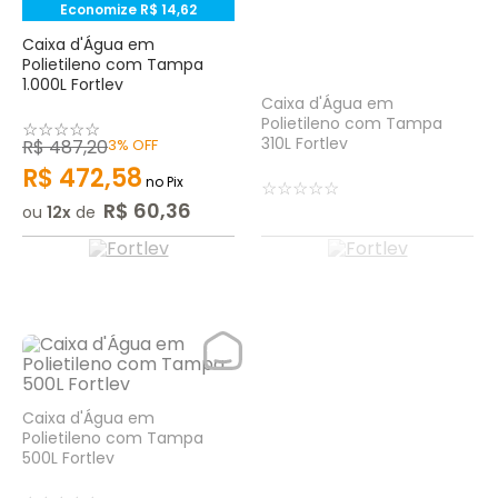
Economize
R$
14
,
62
Caixa d'Água em
Polietileno com Tampa
1.000L Fortlev
Caixa d'Água em
Polietileno com Tampa
☆
☆
☆
☆
☆
310L Fortlev
R$
487
,
20
3%
OFF
R$
472
,
58
no Pix
☆
☆
☆
☆
☆
R$
60
,
36
ou
12
de
Caixa d'Água em
Polietileno com Tampa
500L Fortlev