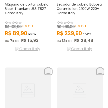
Máquina de cortar cabelo
Secador de cabelo Babosa
Black Titanium USB T827
Ceramic Íon 2.100W 220V
Gama Italy
Gama Italy
☆
☆
☆
☆
☆
☆
☆
☆
☆
☆
R$
109
,
90
18%
OFF
R$
269
,
00
15%
OFF
R$
89
,
90
R$
229
,
90
no Pix
no Pix
R$
15
,
93
R$
28
,
48
ou
7
de
ou
12
de