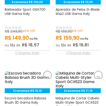
Economize
R$
100
,
00
Economize
R$
10
,
00
Barbeador Sport GSH700
Aparador de Pelos G-Blade
USB Gama Italy
W&D USB Gama Italy
☆
☆
☆
☆
☆
☆
☆
☆
☆
☆
R$
249
,
90
40%
OFF
R$
169
,
90
6%
OFF
R$
149
,
90
R$
159
,
90
no Pix
no Pix
R$
18
,
57
R$
19
,
81
ou
12
de
ou
12
de
Economize
R$
19
,
10
Economize
R$
17
,
19
Escova Secadora Babosa
Máquina de Cortar Cabelo
Brush 3D Gama Italy
Multi-Styler Sport GCX623