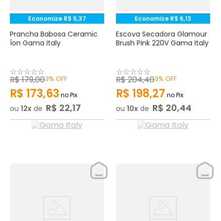
Economize
R$
5
,
37
Economize
R$
6
,
13
Prancha Babosa Ceramic
Escova Secadora Glamour
Íon Gama Italy
Brush Pink 220V Gama Italy
☆
☆
☆
☆
☆
☆
☆
☆
☆
☆
R$
179
,
00
3%
OFF
R$
204
,
40
3%
OFF
R$
173
,
63
R$
198
,
27
no Pix
no Pix
R$
22
,
17
R$
20
,
44
ou
12
de
ou
10
de