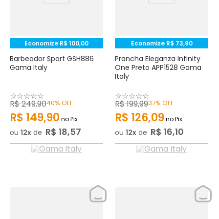
Economize
R$
100
,
00
Economize
R$
73
,
90
Barbeador Sport GSH886
Prancha Eleganza Infinity
Gama Italy
One Preto APP1528 Gama
Italy
☆
☆
☆
☆
☆
☆
☆
☆
☆
☆
R$
249
,
90
40%
OFF
R$
199
,
99
37%
OFF
R$
149
,
90
R$
126
,
09
no Pix
no Pix
R$
18
,
57
R$
16
,
10
ou
12
de
ou
12
de