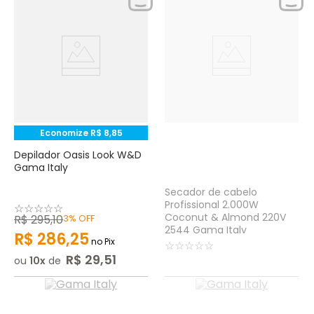
Economize
R$
8
,
85
Depilador Oasis Look W&D
Gama Italy
Secador de cabelo
Profissional 2.000W
☆
☆
☆
☆
☆
Coconut & Almond 220V
R$
295
,
10
3%
OFF
2544 Gama Italy
R$
286
,
25
no Pix
☆
☆
☆
☆
☆
R$
29
,
51
ou
10
de