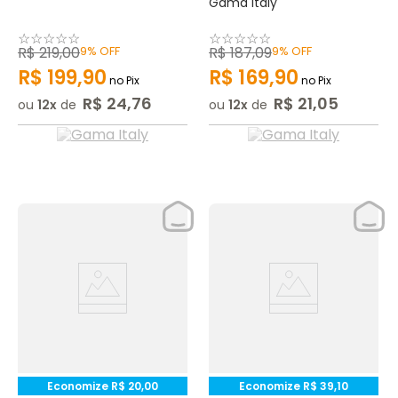
Gama Italy
☆
☆
☆
☆
☆
☆
☆
☆
☆
☆
R$
219
,
00
9%
OFF
R$
187
,
09
9%
OFF
R$
199
,
90
R$
169
,
90
no Pix
no Pix
R$
24
,
76
R$
21
,
05
ou
12
de
ou
12
de
Economize
R$
20
,
00
Economize
R$
39
,
10