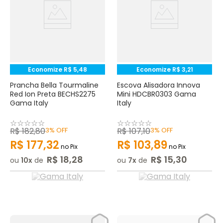
Economize
R$
5
,
48
Economize
R$
3
,
21
Prancha Bella Tourmaline
Escova Alisadora Innova
Red Ion Preta BECHS2275
Mini HDCBR0303 Gama
Gama Italy
Italy
☆
☆
☆
☆
☆
☆
☆
☆
☆
☆
R$
182
,
80
3%
OFF
R$
107
,
10
3%
OFF
R$
177
,
32
R$
103
,
89
no Pix
no Pix
R$
18
,
28
R$
15
,
30
ou
10
de
ou
7
de