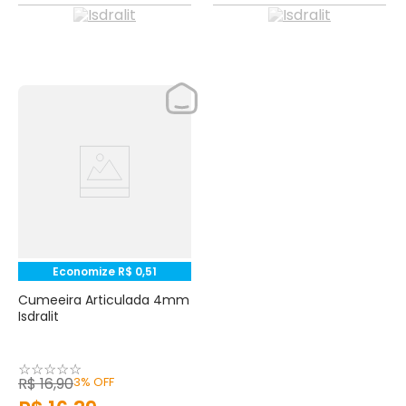
Economize
R$
0
,
51
Cumeeira Articulada 4mm
Isdralit
☆
☆
☆
☆
☆
R$
16
,
90
3%
OFF