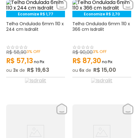
Economize
R$
1
,
77
Economize
R$
2
,
70
Telha Ondulada 6mm 110 x
Telha Ondulada 6mm 110 x
244 cm Isdralit
366 cm Isdralit
☆
☆
☆
☆
☆
☆
☆
☆
☆
☆
R$
58
,
90
3%
OFF
R$
90
,
00
3%
OFF
R$
57
,
13
R$
87
,
30
no Pix
no Pix
R$
19
,
63
R$
15
,
00
ou
3
de
ou
6
de