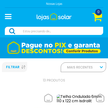
Nossas Lojas
0
Estou precisando de...
FILTRAR
MAIS RECENTES
13
PRODUTOS