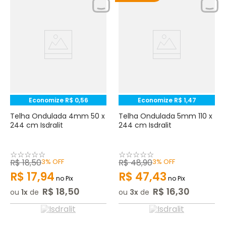
Economize
R$
0
,
56
Economize
R$
1
,
47
Telha Ondulada 4mm 50 x
Telha Ondulada 5mm 110 x
244 cm Isdralit
244 cm Isdralit
☆
☆
☆
☆
☆
☆
☆
☆
☆
☆
R$
18
,
50
3%
OFF
R$
48
,
90
3%
OFF
R$
17
,
94
R$
47
,
43
no Pix
no Pix
R$
18
,
50
R$
16
,
30
ou
1
de
ou
3
de