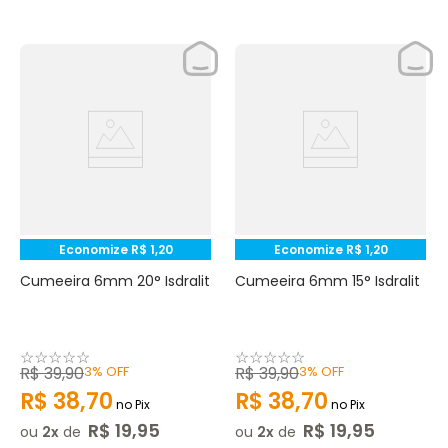
Economize
R$
1
,
20
Economize
R$
1
,
20
Cumeeira 6mm 20° Isdralit
Cumeeira 6mm 15° Isdralit
☆
☆
☆
☆
☆
☆
☆
☆
☆
☆
R$
39
,
90
3%
OFF
R$
39
,
90
3%
OFF
R$
38
,
70
R$
38
,
70
no Pix
no Pix
R$
19
,
95
R$
19
,
95
ou
2
de
ou
2
de