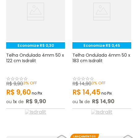
Economize
R$
0
,
30
Economize
R$
0
,
45
Telha Ondulada 4mm 50 x
Telha Ondulada 4mm 50 x
122 cm Isdralit
183 cm Isdralit
☆
☆
☆
☆
☆
☆
☆
☆
☆
☆
R$
9
,
90
3%
OFF
R$
14
,
90
3%
OFF
R$
9
,
60
R$
14
,
45
no Pix
no Pix
R$
9
,
90
R$
14
,
90
ou
1
de
ou
1
de
LANÇAMENTOS