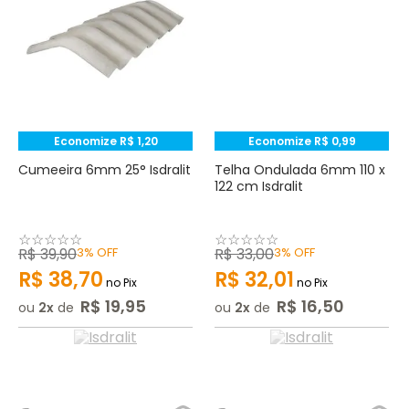
Economize
R$
1
,
20
Economize
R$
0
,
99
Cumeeira 6mm 25° Isdralit
Telha Ondulada 6mm 110 x
122 cm Isdralit
☆
☆
☆
☆
☆
☆
☆
☆
☆
☆
R$
39
,
90
3%
OFF
R$
33
,
00
3%
OFF
R$
38
,
70
R$
32
,
01
no Pix
no Pix
R$
19
,
95
R$
16
,
50
ou
2
de
ou
2
de