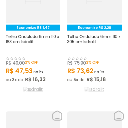
Economize
R$
1
,
47
Economize
R$
2
,
28
Telha Ondulada 6mm 110 x
Telha Ondulada 6mm 110 x
183 cm Isdralit
305 cm Isdralit
☆
☆
☆
☆
☆
☆
☆
☆
☆
☆
R$
49
,
00
3%
OFF
R$
75
,
90
3%
OFF
R$
47
,
53
R$
73
,
62
no Pix
no Pix
R$
16
,
33
R$
15
,
18
ou
3
de
ou
5
de