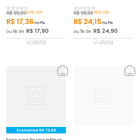
☆
☆
☆
☆
☆
☆
☆
☆
☆
☆
R$
99
,
99
83%
OFF
R$
99
,
99
76%
OFF
R$
17
,
36
R$
24
,
15
no Pix
no Pix
R$
17
,
90
R$
24
,
90
ou
1
de
ou
1
de
Economize
R$
70
,
99