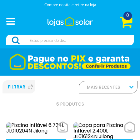
Compre no site e retire na loja
0
Estou precisando de...
FILTRAR
MAIS RECENTES
6
PRODUTOS