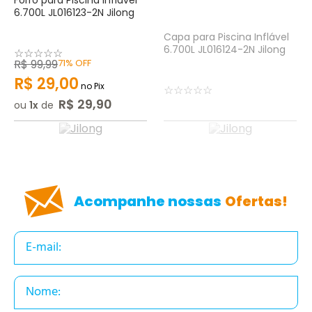
Forro para Piscina Inflável
6.700L JL016123-2N Jilong
Capa para Piscina Inflável
6.700L JL016124-2N Jilong
☆
☆
☆
☆
☆
R$
99
,
99
71%
OFF
R$
29
,
00
no Pix
☆
☆
☆
☆
☆
R$
29
,
90
ou
1
de
Acompanhe nossas
Ofertas!