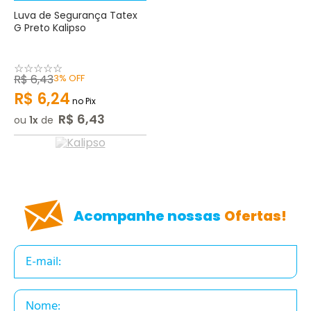
Luva de Segurança Tatex
G Preto Kalipso
☆
☆
☆
☆
☆
R$
6
,
43
3%
OFF
R$
6
,
24
no Pix
R$
6
,
43
ou
1
de
Acompanhe nossas
Ofertas!