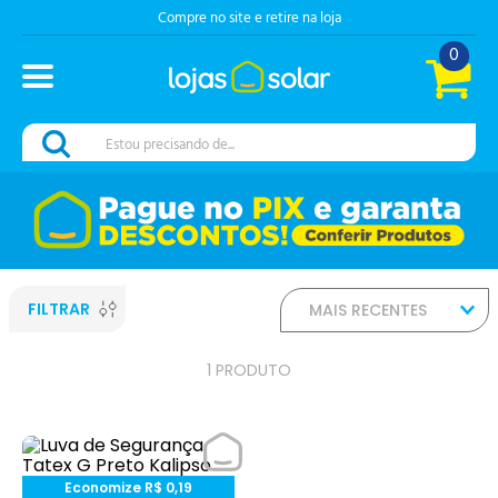
Compre no site e retire na loja
0
Estou precisando de...
FILTRAR
MAIS RECENTES
1
PRODUTO
Economize
R$
0
,
19