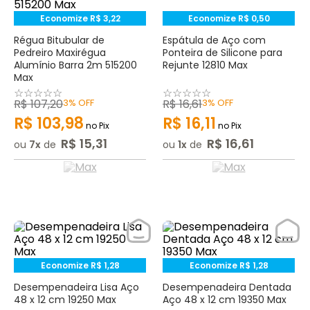
Economize
R$
3
,
22
Economize
R$
0
,
50
Régua Bitubular de
Espátula de Aço com
Pedreiro Maxirégua
Ponteira de Silicone para
Alumínio Barra 2m 515200
Rejunte 12810 Max
Max
☆
☆
☆
☆
☆
☆
☆
☆
☆
☆
R$
107
,
20
3%
OFF
R$
16
,
61
3%
OFF
R$
103
,
98
R$
16
,
11
no Pix
no Pix
R$
15
,
31
R$
16
,
61
ou
7
de
ou
1
de
Economize
R$
1
,
28
Economize
R$
1
,
28
Desempenadeira Lisa Aço
Desempenadeira Dentada
48 x 12 cm 19250 Max
Aço 48 x 12 cm 19350 Max