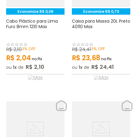
Economize
R$
0
,
06
Economize
R$
0
,
73
Cabo Plástico para Lima
Caixa para Massa 20L Preto
Furo 8mm 1210 Max
40110 Max
☆
☆
☆
☆
☆
☆
☆
☆
☆
☆
R$
2
,
10
3%
OFF
R$
24
,
41
3%
OFF
R$
2
,
04
R$
23
,
68
no Pix
no Pix
R$
2
,
10
R$
24
,
41
ou
1
de
ou
1
de