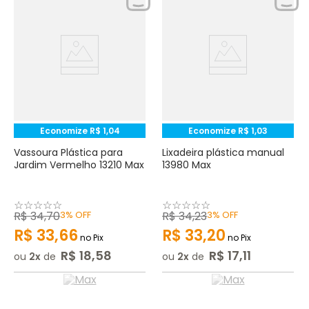
Economize
R$
1
,
04
Economize
R$
1
,
03
Vassoura Plástica para
Lixadeira plástica manual
Jardim Vermelho 13210 Max
13980 Max
☆
☆
☆
☆
☆
☆
☆
☆
☆
☆
R$
34
,
70
3%
OFF
R$
34
,
23
3%
OFF
R$
33
,
66
R$
33
,
20
no Pix
no Pix
R$
18
,
58
R$
17
,
11
ou
2
de
ou
2
de