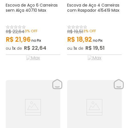
Escova de Aço 6 Carreiras
Escova de Aço 4 Carreiras
sem Alça 40710 Max
com Raspador 415419 Max
☆
☆
☆
☆
☆
☆
☆
☆
☆
☆
R$
22
,
64
3%
OFF
R$
19
,
51
3%
OFF
R$
21
,
96
R$
18
,
92
no Pix
no Pix
R$
22
,
64
R$
19
,
51
ou
1
de
ou
1
de