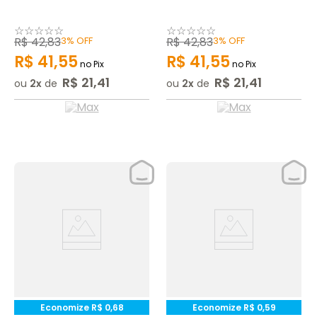
☆
☆
☆
☆
☆
☆
☆
☆
☆
☆
R$
42
,
83
3%
OFF
R$
42
,
83
3%
OFF
R$
41
,
55
R$
41
,
55
no Pix
no Pix
R$
21
,
41
R$
21
,
41
ou
2
de
ou
2
de
Economize
R$
0
,
68
Economize
R$
0
,
59