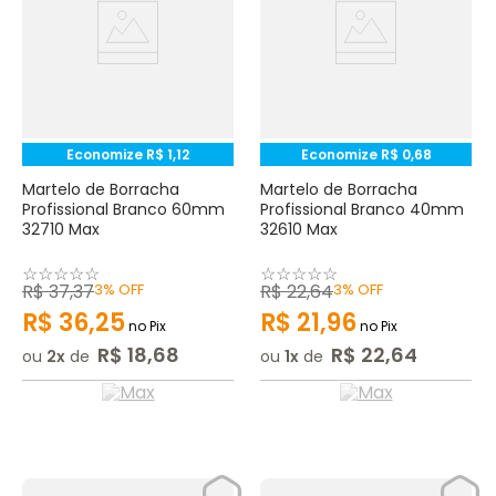
Economize
R$
1
,
12
Economize
R$
0
,
68
Martelo de Borracha
Martelo de Borracha
Profissional Branco 60mm
Profissional Branco 40mm
32710 Max
32610 Max
☆
☆
☆
☆
☆
☆
☆
☆
☆
☆
R$
37
,
37
3%
OFF
R$
22
,
64
3%
OFF
R$
36
,
25
R$
21
,
96
no Pix
no Pix
R$
18
,
68
R$
22
,
64
ou
2
de
ou
1
de