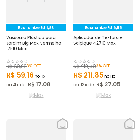
Economize
R$
1
,
83
Economize
R$
6
,
55
Vassoura Plástica para
Aplicador de Textura e
Jardim Big Max Vermelho
Salpique 42710 Max
17510 Max
☆
☆
☆
☆
☆
☆
☆
☆
☆
☆
R$
60
,
99
3%
OFF
R$
218
,
40
3%
OFF
R$
59
,
16
R$
211
,
85
no Pix
no Pix
R$
17
,
08
R$
27
,
05
ou
4
de
ou
12
de