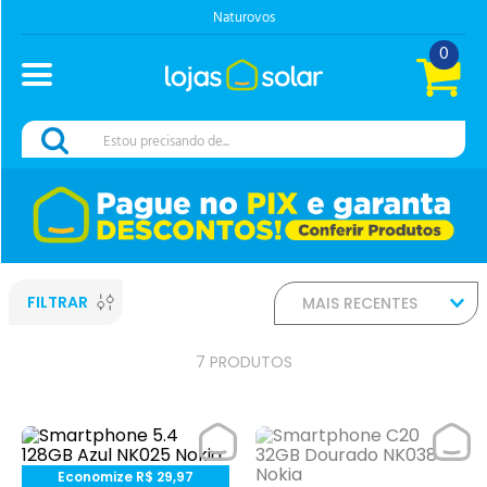
Naturovos
0
Estou precisando de...
FILTRAR
MAIS RECENTES
7
PRODUTOS
Economize
R$
29
,
97