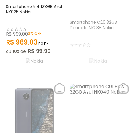
Smartphone 5.4 128GB Azul
NK025 Nokia
Smartphone C20 32GB
Dourado NK038 Nokia
☆
☆
☆
☆
☆
R$
999
,
00
3%
OFF
R$
969
,
03
no Pix
☆
☆
☆
☆
☆
R$
99
,
90
ou
10
de