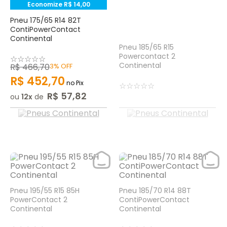
Economize
R$
14
,
00
Pneu 175/65 R14 82T
ContiPowerContact
Continental
Pneu 185/65 R15
Powercontact 2
☆
☆
☆
☆
☆
Continental
R$
466
,
70
3%
OFF
R$
452
,
70
no Pix
☆
☆
☆
☆
☆
R$
57
,
82
ou
12
de
Pneu 195/55 R15 85H
Pneu 185/70 R14 88T
PowerContact 2
ContiPowerContact
Continental
Continental