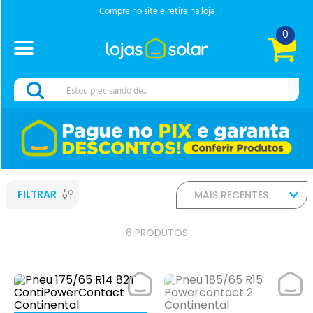
Compre no site e retire na loja
0
Estou precisando de...
FILTRAR
MAIS RECENTES
6
PRODUTOS