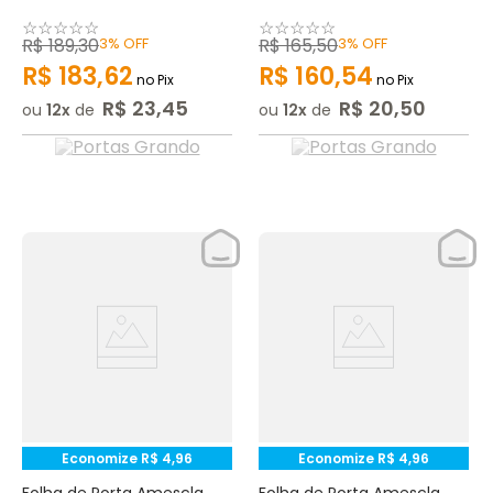
☆
☆
☆
☆
☆
☆
☆
☆
☆
☆
R$
189
,
30
3%
OFF
R$
165
,
50
3%
OFF
R$
183
,
62
R$
160
,
54
no Pix
no Pix
R$
23
,
45
R$
20
,
50
ou
12
de
ou
12
de
Economize
R$
4
,
96
Economize
R$
4
,
96