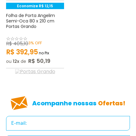
Economize
R$
12
,
15
Folha de Porta Angelim
Semi-Oca 80 x 210 cm
Portas Grando
☆
☆
☆
☆
☆
R$
405
,
10
3%
OFF
R$
392
,
95
no Pix
R$
50
,
19
ou
12
de
Acompanhe nossas
Ofertas!