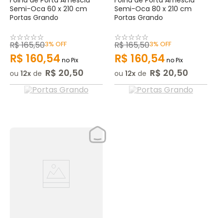
Folha de Porta Amescla
Folha de Porta Amescla
Semi-Oca 60 x 210 cm
Semi-Oca 80 x 210 cm
Portas Grando
Portas Grando
☆
☆
☆
☆
☆
☆
☆
☆
☆
☆
R$
165
,
50
3%
OFF
R$
165
,
50
3%
OFF
R$
160
,
54
R$
160
,
54
no Pix
no Pix
R$
20
,
50
R$
20
,
50
ou
12
de
ou
12
de