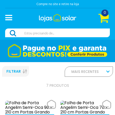
Compre no site e retire na loja
0
Estou precisando de...
FILTRAR
MAIS RECENTES
7
PRODUTOS