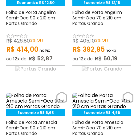
Economize
R$
12
,
80
Economize
R$
12
,
15
Folha de Porta Angelim
Folha de Porta Angelim
Semi-Oca 90 x 210 cm
Semi-Oca 70 x 210 cm
Portas Grando
Portas Grando
☆
☆
☆
☆
☆
☆
☆
☆
☆
☆
R$
426
,
80
3%
OFF
R$
405
,
10
3%
OFF
R$
414
,
00
R$
392
,
95
no Pix
no Pix
R$
52
,
87
R$
50
,
19
ou
12
de
ou
12
de
Economize
R$
5
,
68
Economize
R$
4
,
96
Folha de Porta Amescla
Folha de Porta Amescla
Semi-Oca 90 x 210 cm
Semi-Oca 70 x 210 cm
Portas Grando
Portas Grando