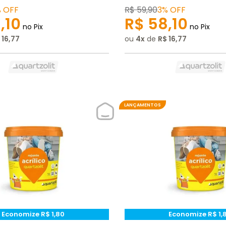
%
OFF
R$
59
,
90
3%
OFF
8
,
10
R$
58
,
10
no Pix
no Pix
16
,
77
ou
4
de
R$
16
,
77
LANÇAMENTOS
Economize
R$
1
,
80
Economize
R$
1
,