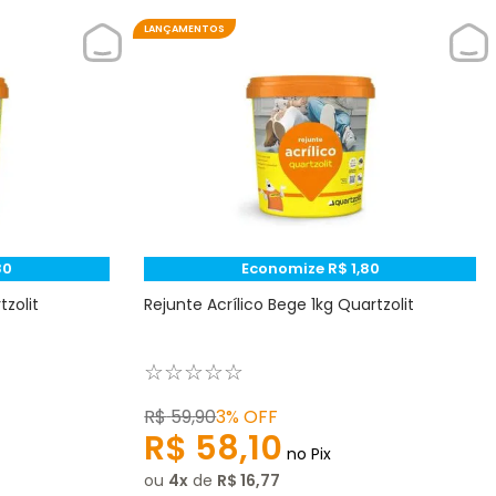
LANÇAMENTOS
80
Economize
R$
1
,
80
tzolit
Rejunte Acrílico Bege 1kg Quartzolit
☆
☆
☆
☆
☆
R$
59
,
90
3%
OFF
R$
58
,
10
no Pix
ou
4
de
R$
16
,
77