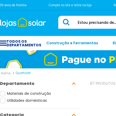
59 anos de história
Compre no site e retire na loja
R
Estou precisando de...
Construção e Ferramentas
E
Quartzolit
Departamento
87
PRODUTOS
Materiais de construção
Utilidades domésticas
Categoria