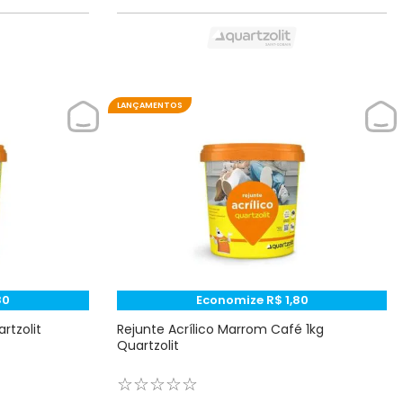
LANÇAMENTOS
80
Economize
R$
1
,
80
rtzolit
Rejunte Acrílico Marrom Café 1kg
Quartzolit
☆
☆
☆
☆
☆