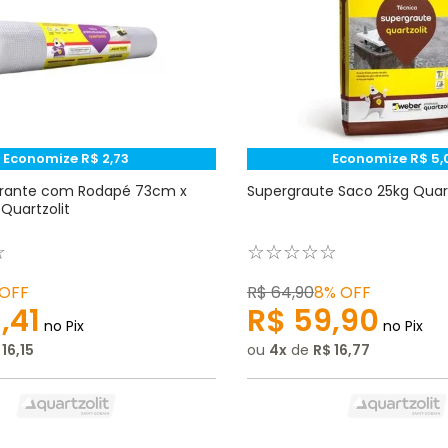
Economize
R$
2
,
73
Economize
R$
5
,
turante com Rodapé 73cm x
Supergraute Saco 25kg Quart
Quartzolit
☆
☆
☆
☆
☆
☆
OFF
R$
64
,
90
8%
OFF
8
,
41
R$
59
,
90
no Pix
no Pix
16
,
15
ou
4
de
R$
16
,
77