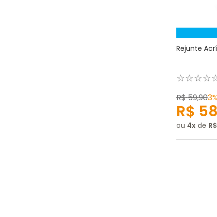
Rejunte Acrí
☆
☆
☆
☆
R$
59
,
90
3
R$
5
ou
4
de
R$