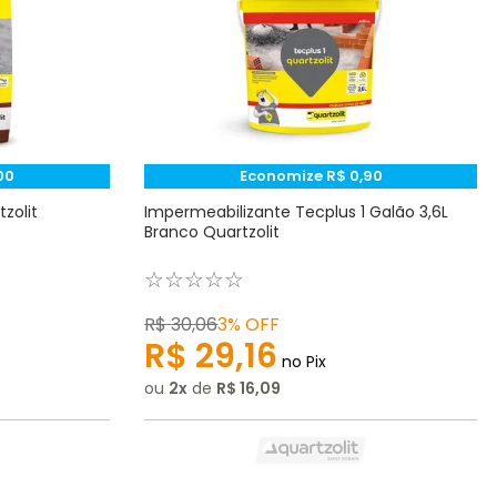
00
Economize
R$
0
,
90
zolit
Impermeabilizante Tecplus 1 Galão 3,6L
Branco Quartzolit
☆
☆
☆
☆
☆
R$
30
,
06
3%
OFF
R$
29
,
16
no Pix
ou
2
de
R$
16
,
09