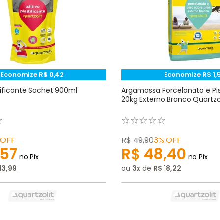
Economize
R$
0
,
42
Economize
R$
1
,
stificante Sachet 900ml
Argamassa Porcelanato e Pis
20kg Externo Branco Quartzo
☆
☆
☆
☆
☆
☆
OFF
R$
49
,
90
3%
OFF
57
R$
48
,
40
no Pix
no Pix
13
,
99
ou
3
de
R$
18
,
22