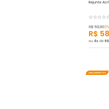
Rejunte Acrí
☆
☆
☆
☆
R$
59
,
90
3
R$
5
ou
4
de
R$
LANÇAMENTOS