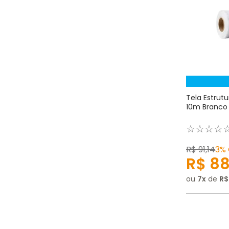
Tela Estru
10m Branco 
☆
☆
☆
☆
R$
91
,
14
3%
R$
8
ou
7
de
R$