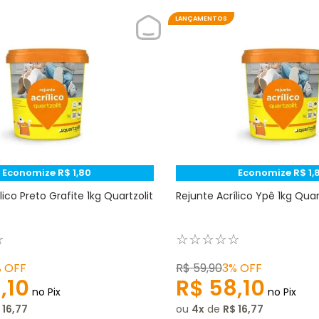
LANÇAMENTOS
Economize
R$
1
,
80
Economize
R$
1
,
lico Preto Grafite 1kg Quartzolit
Rejunte Acrílico Ypê 1kg Quar
☆
☆
☆
☆
☆
☆
%
OFF
R$
59
,
90
3%
OFF
8
,
10
R$
58
,
10
no Pix
no Pix
16
,
77
ou
4
de
R$
16
,
77