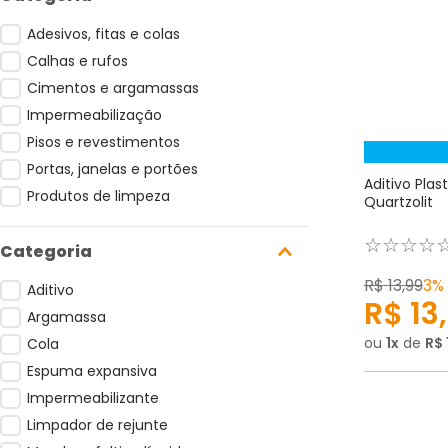
Adesivos, fitas e colas
Calhas e rufos
Cimentos e argamassas
Impermeabilização
Pisos e revestimentos
Portas, janelas e portões
Aditivo Pla
Produtos de limpeza
Quartzolit
☆
☆
☆
☆
R$
13
,
99
3%
Aditivo
R$
13
,
Argamassa
ou
1
de
R$
Cola
Espuma expansiva
Impermeabilizante
Limpador de rejunte