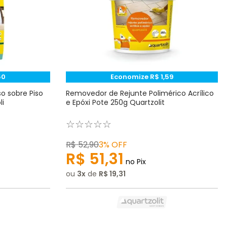
50
Economize
R$
1
,
59
o sobre Piso
Removedor de Rejunte Polimérico Acrílico
li
e Epóxi Pote 250g Quartzolit
☆
☆
☆
☆
☆
R$
52
,
90
3%
OFF
R$
51
,
31
no Pix
ou
3
de
R$
19
,
31