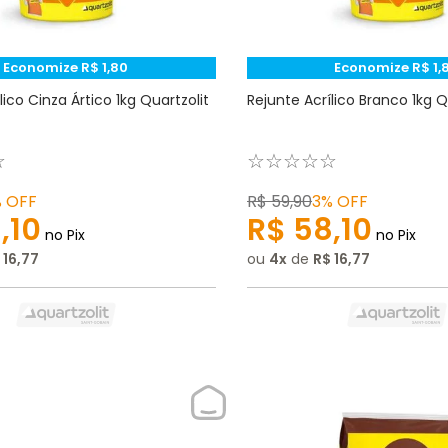
Economize
R$
1
,
80
Economize
R$
1
,
lico Cinza Ártico 1kg Quartzolit
Rejunte Acrílico Branco 1kg Q
☆
☆
☆
☆
☆
☆
%
OFF
R$
59
,
90
3%
OFF
8
,
10
R$
58
,
10
no Pix
no Pix
16
,
77
ou
4
de
R$
16
,
77