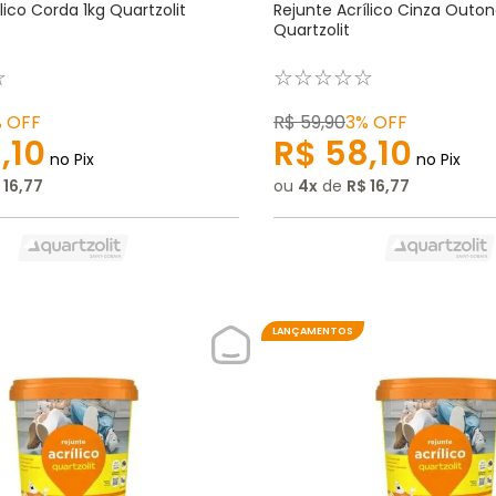
lico Corda 1kg Quartzolit
Rejunte Acrílico Cinza Outon
Quartzolit
☆
☆
☆
☆
☆
☆
%
OFF
R$
59
,
90
3%
OFF
8
,
10
R$
58
,
10
no Pix
no Pix
16
,
77
ou
4
de
R$
16
,
77
LANÇAMENTOS