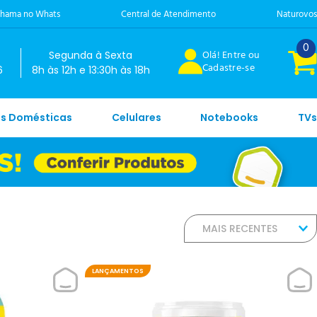
hama no Whats
Central de Atendimento
Naturovos
0
Olá! Entre ou
Segunda à Sexta
Cadastre-se
6
8h às 12h e 13:30h às 18h
es Domésticas
Celulares
Notebooks
TVs
MAIS RECENTES
LANÇAMENTOS