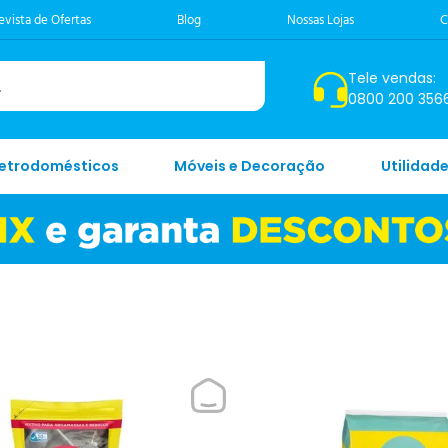
evista de Ofertas
Blog
Nossas Lojas
C
Tele vendas:
0800 200 356
letrodomésticos
Móveis e Decoração
Utilidad