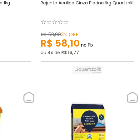
o 1kg
Rejunte Acrílico Cinza Platina 1kg Quartzolit
☆
☆
☆
☆
☆
R$
59
,
90
3%
OFF
R$
58
,
10
no Pix
ou
4
de
R$
16
,
77