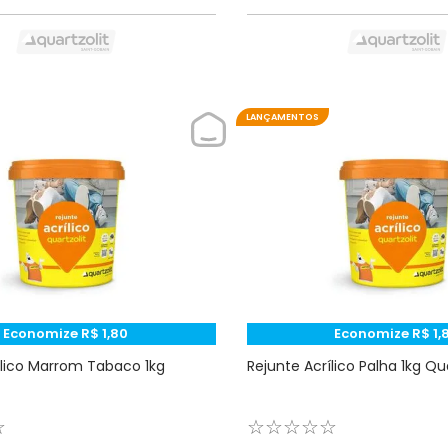
LANÇAMENTOS
Economize
R$
1
,
80
Economize
R$
1
,
ílico Marrom Tabaco 1kg
Rejunte Acrílico Palha 1kg Qua
☆
☆
☆
☆
☆
☆