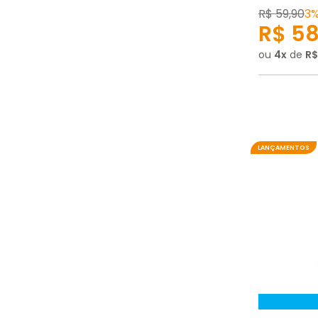
R$
59
,
90
3
R$
5
ou
4
de
R$
LANÇAMENTOS