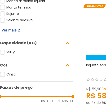
Manda asfaltica líquida
LANÇAMENTOS
Manta térmica
Rejunte
Selante adesivo
Ver mais 2
Capacidade (KG)
250 g
Cor
Rejunte Acrí
Cinza
☆
☆
☆
☆
Faixas de preço
R$
59
,
90
3
R$
5
R$ 3,00
–
R$ 485,00
ou
4
de
R$