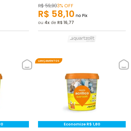
R$
59
,
90
3%
OFF
R$
58
,
10
no Pix
ou
4
de
R$
16
,
77
LANÇAMENTOS
80
Economize
R$
1
,
80