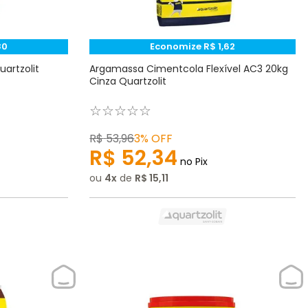
80
Economize
R$
1
,
62
uartzolit
Argamassa Cimentcola Flexível AC3 20kg
Cinza Quartzolit
☆
☆
☆
☆
☆
R$
53
,
96
3%
OFF
R$
52
,
34
no Pix
ou
4
de
R$
15
,
11