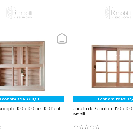
Economize
R$
30
,
51
Economize
R$
17
,
calipto 100 x 100 cm 100 Real
Janela de Eucalipto 120 x 10
Mobili
☆
☆
☆
☆
☆
☆