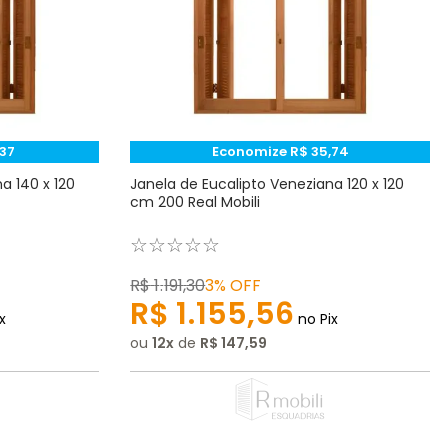
37
Economize
R$
35
,
74
a 140 x 120
Janela de Eucalipto Veneziana 120 x 120
cm 200 Real Mobili
☆
☆
☆
☆
☆
R$
1
.
191
,
30
3%
OFF
R$
1
.
155
,
56
x
no Pix
ou
12
de
R$
147
,
59