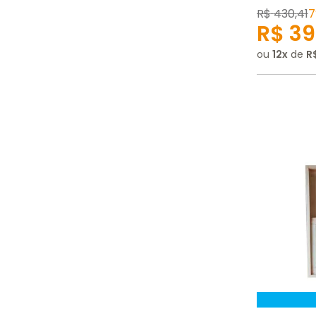
R$
430
,
41
7
R$
39
ou
12
de
R