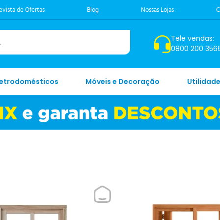
evista de Ofertas
Blog
Nossas Lojas
C
Tele vendas:
0800 200 356
letrodomésticos
Móveis e Decoração
Utilidad