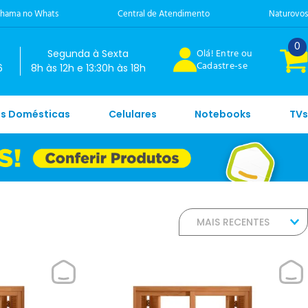
hama no Whats
Central de Atendimento
Naturovos
0
Olá! Entre ou
Segunda à Sexta
Cadastre-se
6
8h às 12h e 13:30h às 18h
es Domésticas
Celulares
Notebooks
TVs
MAIS RECENTES