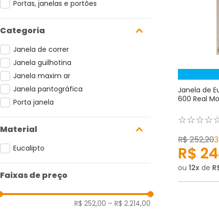
Portas, janelas e portões
Janela de correr
Janela guilhotina
Janela maxim ar
Janela pantográfica
Janela de E
600 Real Mob
Porta janela
☆
☆
☆
☆
Material
R$
252
,
20
Eucalipto
R$
24
ou
12
de
R
Faixas de preço
R$ 252,00
–
R$ 2.214,00