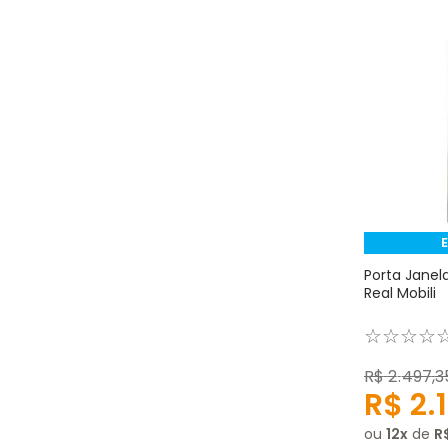
Porta Janel
Real Mobili
☆
☆
☆
☆
R$
2
.
497
,
3
R$
2
.
ou
12
de
R