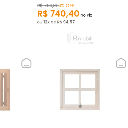
R$
763
,
30
3%
OFF
R$
740
,
40
no Pix
ou
12
de
R$
94
,
57