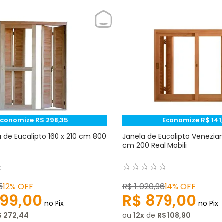
Economize
R$
298
,
35
Economize
R$
141
a de Eucalipto 160 x 210 cm 800
Janela de Eucalipto Venezian
cm 200 Real Mobili
☆
☆
☆
☆
☆
☆
5
12%
OFF
R$
1
.
020
,
96
14%
OFF
199
,
00
R$
879
,
00
no Pix
no Pix
$
272
,
44
ou
12
de
R$
108
,
90