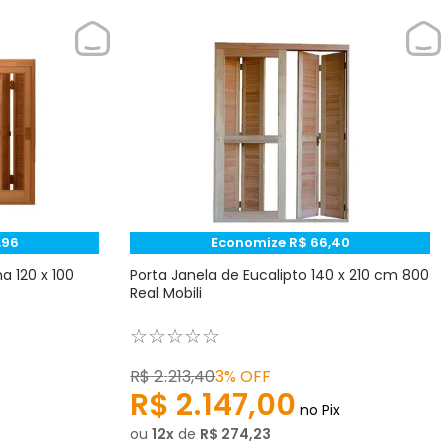
,
96
Economize
R$
66
,
40
a 120 x 100
Porta Janela de Eucalipto 140 x 210 cm 800
Real Mobili
☆
☆
☆
☆
☆
R$
2
.
213
,
40
3%
OFF
R$
2
.
147
,
00
no Pix
ou
12
de
R$
274
,
23