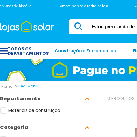
59 anos de história
Compre no site e retire na loja
R
Estou precisando de...
Construção e Ferramentas
E
Real Mobili
Departamento
13
PRODUTOS
Materiais de construção
Categoria