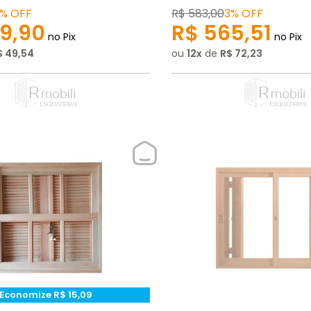
%
OFF
R$
583
,
00
3%
OFF
9
,
90
R$
565
,
51
no Pix
no Pix
$
49
,
54
ou
12
de
R$
72
,
23
Economize
R$
15
,
09