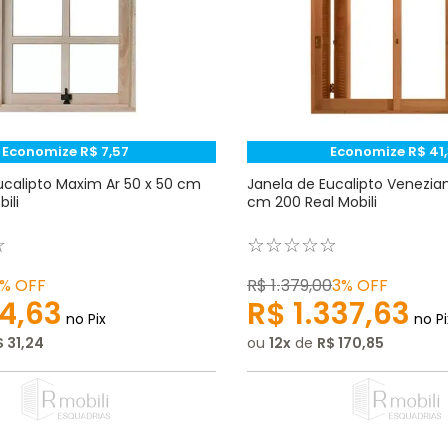
Economize
R$
7
,
57
Economize
R$
41
,
ucalipto Maxim Ar 50 x 50 cm
Janela de Eucalipto Venezian
ili
cm 200 Real Mobili
☆
☆
☆
☆
☆
☆
3%
OFF
R$
1
.
379
,
00
3%
OFF
4
,
63
R$
1
.
337
,
63
no Pix
no Pi
$
31
,
24
ou
12
de
R$
170
,
85