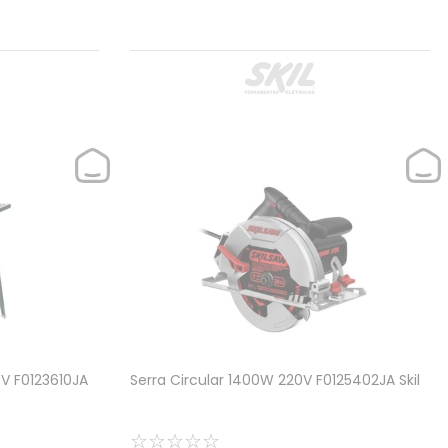
V F0123610JA
Serra Circular 1400W 220V F0125402JA Skil
☆
☆
☆
☆
☆