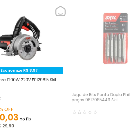
Economize
R$
8
,
97
re 1200W 220V F0129815 Skil
Jogo de Bits Ponta Dupla Phil
☆
peças 9617085449 Skil
3%
OFF
☆
☆
☆
☆
☆
0
,
03
no Pix
$
29
,
90