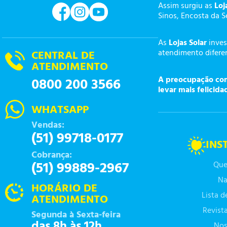
Assim surgiu as
Loj
Sinos, Encosta da S
As
Lojas Solar
inves
atendimento diferen
CENTRAL DE
ATENDIMENTO
A preocupação com 
0800 200 3566
levar mais felicida
WHATSAPP
Vendas:
(51) 99718-0177
INS
Cobrança:
(51) 99889-2967
Que
Na
HORÁRIO DE
Lista 
ATENDIMENTO
Revist
Segunda à Sexta-feira
das 8h às 12h
Nos