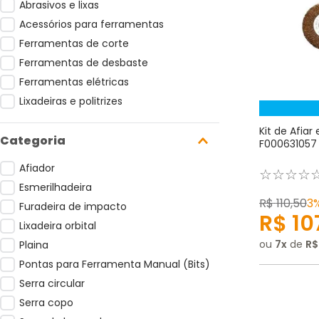
Abrasivos e lixas
Acessórios para ferramentas
Ferramentas de corte
Ferramentas de desbaste
Ferramentas elétricas
Lixadeiras e politrizes
Kit de Afiar
F000631057 
Afiador
☆
☆
☆
☆
Esmerilhadeira
R$
110
,
50
3
Furadeira de impacto
R$
10
Lixadeira orbital
ou
7
de
R$
Plaina
Pontas para Ferramenta Manual (Bits)
Serra circular
Serra copo