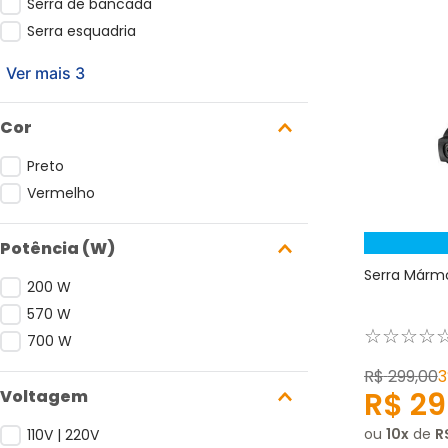
Serra de bancada
Serra esquadria
Ver mais 3
Cor
Preto
Vermelho
Potência (W)
Serra Mármo
200 W
570 W
☆
☆
☆
☆
700 W
R$
299
,
00
R$
29
Voltagem
ou
10
de
R
110V | 220V