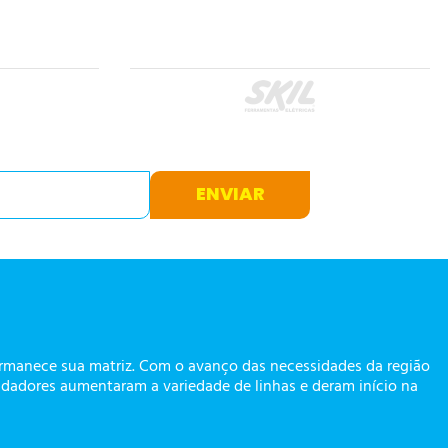
ENVIAR
ermanece sua matriz. Com o avanço das necessidades da região
dadores aumentaram a variedade de linhas e deram início na