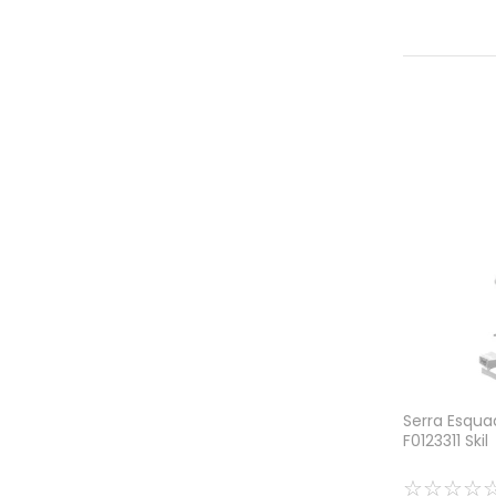
Serra Esqua
F0123311 Skil
☆
☆
☆
☆