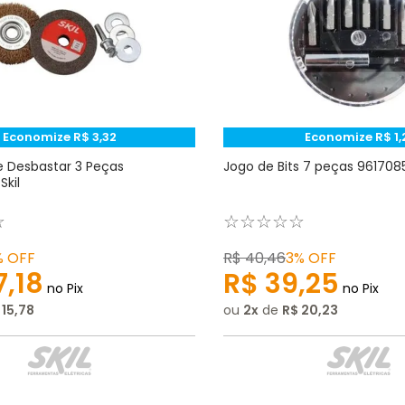
Economize
R$
3
,
32
Economize
R$
1
,
 e Desbastar 3 Peças
Jogo de Bits 7 peças 9617085
Skil
☆
☆
☆
☆
☆
☆
%
OFF
R$
40
,
46
3%
OFF
7
,
18
R$
39
,
25
no Pix
no Pix
15
,
78
ou
2
de
R$
20
,
23