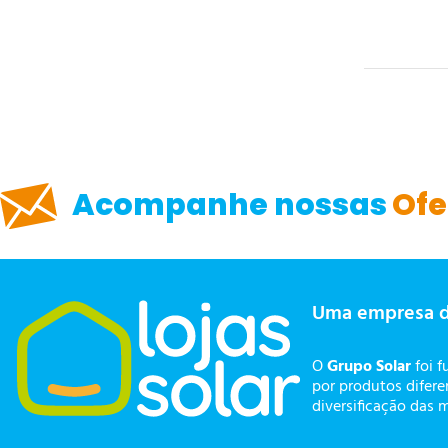
Acompanhe nossas
Ofe
Uma empresa 
O
Grupo Solar
foi f
por produtos difer
diversificação das 