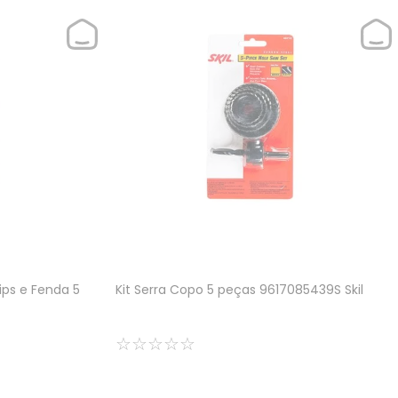
ips e Fenda 5
Kit Serra Copo 5 peças 9617085439S Skil
☆
☆
☆
☆
☆