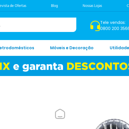
evista de Ofertas
Blog
Nossas Lojas
C
Tele vendas:
0800 200 356
letrodomésticos
Móveis e Decoração
Utilidad