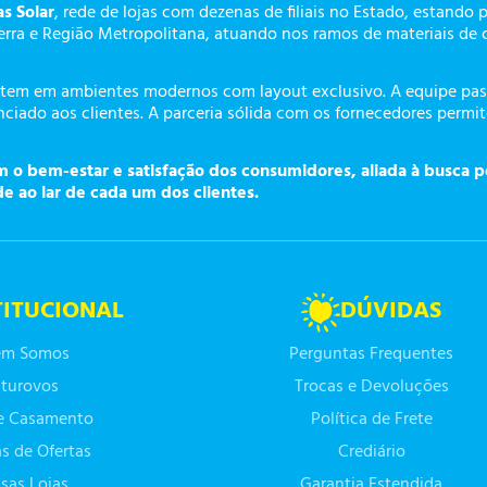
as Solar
, rede de lojas com dezenas de filiais no Estado, estando 
erra e Região Metropolitana, atuando nos ramos de materiais de 
tem em ambientes modernos com layout exclusivo. A equipe pass
ciado aos clientes. A parceria sólida com os fornecedores permi
o bem-estar e satisfação dos consumidores, aliada à busca p
de ao lar de cada um dos clientes.
TITUCIONAL
DÚVIDAS
m Somos
Perguntas Frequentes
turovos
Trocas e Devoluções
de Casamento
Política de Frete
as de Ofertas
Crediário
sas Lojas
Garantia Estendida