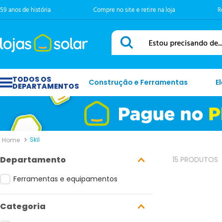
59 anos de história
Compre no site e retire na loja
R
Estou precisando de...
Construção e Ferramentas
E
Skil
Departamento
15
PRODUTOS
Ferramentas e equipamentos
Categoria