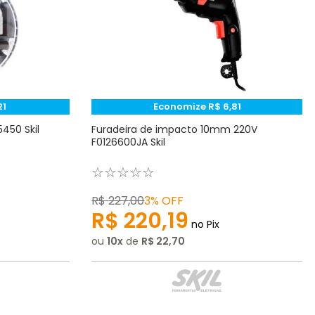
21
Economize
R$
6
,
81
450 Skil
Furadeira de impacto 10mm 220V
F0126600JA Skil
☆
☆
☆
☆
☆
R$
227
,
00
3%
OFF
R$
220
,
19
no Pix
ou
10
de
R$
22
,
70