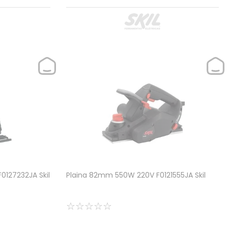
F0127232JA Skil
Plaina 82mm 550W 220V F0121555JA Skil
☆
☆
☆
☆
☆