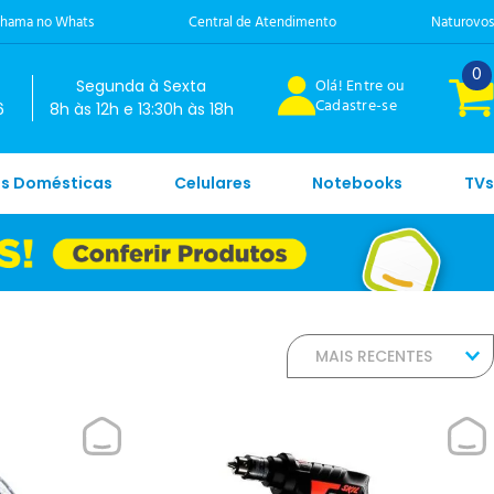
hama no Whats
Central de Atendimento
Naturovos
0
Olá! Entre ou
Segunda à Sexta
Cadastre-se
6
8h às 12h e 13:30h às 18h
es Domésticas
Celulares
Notebooks
TVs
MAIS RECENTES