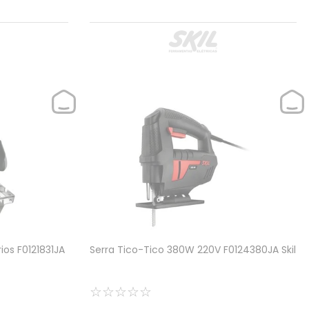
os F0121831JA
Serra Tico-Tico 380W 220V F0124380JA Skil
☆
☆
☆
☆
☆