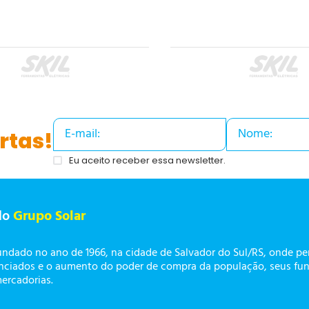
rtas!
Eu aceito receber essa newsletter.
do
Grupo Solar
undado no ano de 1966, na cidade de Salvador do Sul/RS, onde p
enciados e o aumento do poder de compra da população, seus fun
mercadorias.