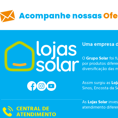
Acompanhe nossas
Ofe
Uma empresa 
O
Grupo Solar
foi f
por produtos difer
diversificação das 
Assim surgiu as
Loj
Sinos, Encosta da S
As
Lojas Solar
inves
atendimento diferen
CENTRAL DE
ATENDIMENTO