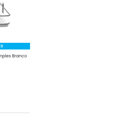
23
mples Branco