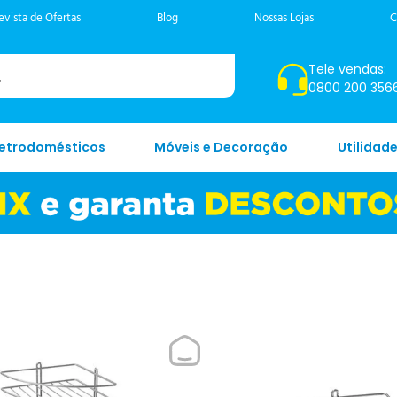
evista de Ofertas
Blog
Nossas Lojas
C
Tele vendas:
0800 200 356
letrodomésticos
Móveis e Decoração
Utilidad