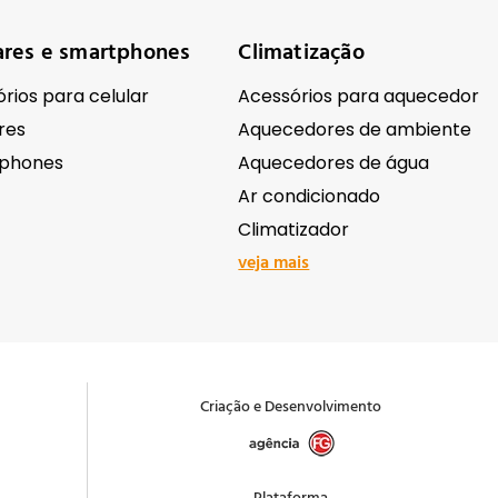
ares e smartphones
Climatização
rios para celular
Acessórios para aquecedor
res
Aquecedores de ambiente
phones
Aquecedores de água
Ar condicionado
Climatizador
veja mais
ônicos
Ferramentas e equipame
Antenas e receptores de sinal
Abrasivos e lixas
Criação e Desenvolvimento
ação Comercial
Acessórios para ferramentas
as e Filmadoras
Andaimes e cavaletes
 e acessórios
Bombas e motobombas