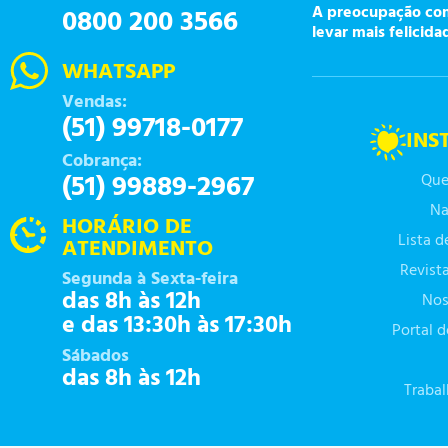
A preocupação com 
0800 200 3566
levar mais felicida
WHATSAPP
Vendas:
(51) 99718-0177
INS
Cobrança:
(51) 99889-2967
Que
Na
HORÁRIO DE
Lista 
ATENDIMENTO
Revist
Segunda à Sexta-feira
das 8h às 12h
Nos
e das 13:30h às 17:30h
Portal 
Sábados
das 8h às 12h
Traba