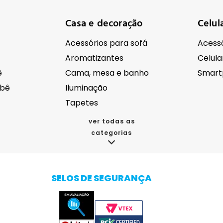
Casa e decoração
Celul
Acessórios para sofá
Acessó
Aromatizantes
Celula
ê
Cama, mesa e banho
Smart
ebê
Iluminação
Tapetes
ver todas as
categorias
cos
Eletroportáteis
Eletr
Acessórios para eletrodomésticos
Aspirador de pó
SELOS DE SEGURANÇA
da
Batedeira
Autom
oupas
Bebedouro e purificador de água
Câmer
Cafeteiras
Drones