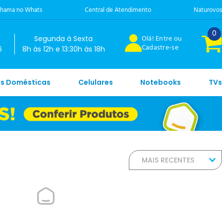
hama no Whats
Central de Atendimento
Naturovos
0
Olá! Entre ou
Segunda à Sexta
Cadastre-se
6
8h às 12h e 13:30h às 18h
es Domésticas
Celulares
Notebooks
TVs
MAIS RECENTES