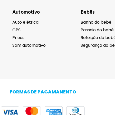
Automotivo
Bebês
Auto elétrica
Banho do bebê
GPS
Passeio do bebê
Pneus
Refeição do beb
Som automotivo
Segurança do b
Cuidados pessoais
Eletrodomésti
Barba
FORMAS DE PAGAMANENTO
Cabelo
Adega Climatiza
Corpo
Centrífuga de r
Higiene
Cervejeira