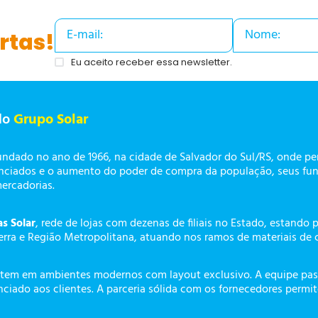
rtas!
Eu aceito receber essa newsletter.
do
Grupo Solar
undado no ano de 1966, na cidade de Salvador do Sul/RS, onde p
enciados e o aumento do poder de compra da população, seus fun
mercadorias.
as Solar
, rede de lojas com dezenas de filiais no Estado, estando 
erra e Região Metropolitana, atuando nos ramos de materiais de 
tem em ambientes modernos com layout exclusivo. A equipe pass
ciado aos clientes. A parceria sólida com os fornecedores permi