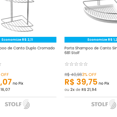
Economize
R$
2
,
11
Economize
R$
1
,
poo de Canto Duplo Cromado
Porta Shampoo de Canto Si
681 Stolf
☆
☆
☆
☆
☆
☆
OFF
R$
40
,
98
3%
OFF
8
,
07
R$
39
,
75
no Pix
no Pix
16
,
07
ou
2
de
R$
21
,
94