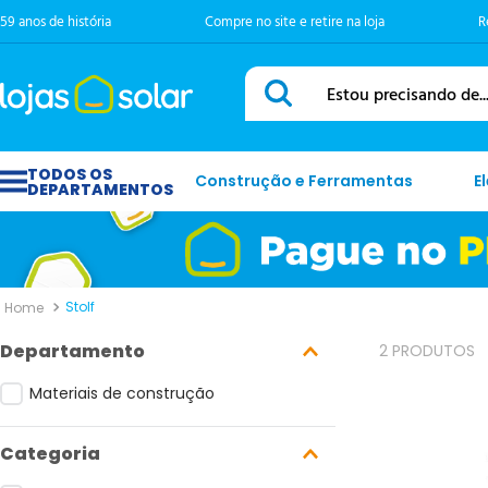
59 anos de história
Compre no site e retire na loja
R
Estou precisando de...
Construção e Ferramentas
E
Stolf
Departamento
2
PRODUTOS
Materiais de construção
Categoria