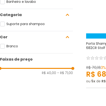
Banheiro e lavabo
Suporte para shampoo
Cor
Porta Sham
Branco
682CR Stolf
☆
☆
☆
☆
Faixas de preço
R$
70
,
18
3%
R$
6
R$ 40,00
–
R$ 71,00
ou
5
de
R$