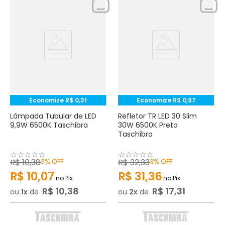
Economize
R$
0
,
31
Economize
R$
0
,
97
Lâmpada Tubular de LED
Refletor TR LED 30 Slim
9,9W 6500K Taschibra
30W 6500K Preto
Taschibra
☆
☆
☆
☆
☆
☆
☆
☆
☆
☆
R$
10
,
38
3%
OFF
R$
32
,
33
3%
OFF
R$
10
,
07
R$
31
,
36
no Pix
no Pix
R$
10
,
38
R$
17
,
31
ou
1
de
ou
2
de