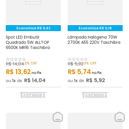
Economize
R$
0
,
42
Economize
R$
0
,
18
Spot LED Embutir
Lâmpada Halógena 70W
Quadrado 5W ALLTOP
2700K A55 220V Taschibra
6500K MR16 Taschibra
☆
☆
☆
☆
☆
☆
☆
☆
☆
☆
R$
14
,
04
3%
OFF
R$
5
,
92
3%
OFF
R$
13
,
62
R$
5
,
74
no Pix
no Pix
R$
14
,
04
R$
5
,
92
ou
1
de
ou
1
de