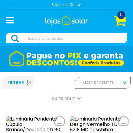
Chama no Whats
0
Estou precisando de...
FILTRAR
MAIS RECENTES
64
PRODUTOS