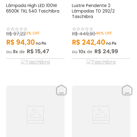
Lâmpada High LED 100W
Lustre Pendente 2
6500K TKL 540 Taschibra
Lâmpadas TD 292/2
Taschibra
☆
☆
☆
☆
☆
☆
☆
☆
☆
☆
R$
97
,
22
3%
OFF
R$
449
,
90
46%
OFF
R$
94
,
30
R$
242
,
40
no Pix
no Pix
R$
15
,
47
R$
24
,
99
ou
8
de
ou
10
de