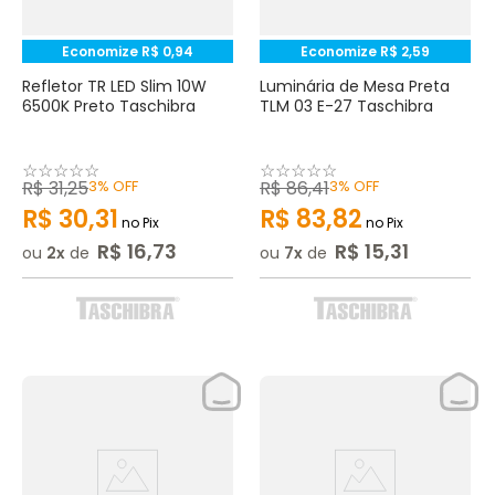
Economize
R$
0
,
94
Economize
R$
2
,
59
Refletor TR LED Slim 10W
Luminária de Mesa Preta
6500K Preto Taschibra
TLM 03 E-27 Taschibra
☆
☆
☆
☆
☆
☆
☆
☆
☆
☆
R$
31
,
25
3%
OFF
R$
86
,
41
3%
OFF
R$
30
,
31
R$
83
,
82
no Pix
no Pix
R$
16
,
73
R$
15
,
31
ou
2
de
ou
7
de