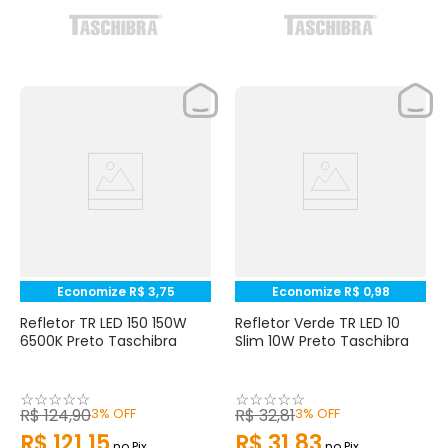
Economize
R$
3
,
75
Economize
R$
0
,
98
Refletor TR LED 150 150W
Refletor Verde TR LED 10
6500K Preto Taschibra
Slim 10W Preto Taschibra
☆
☆
☆
☆
☆
☆
☆
☆
☆
☆
R$
124
,
90
3%
OFF
R$
32
,
81
3%
OFF
R$
121
,
15
R$
31
,
83
no Pix
no Pix