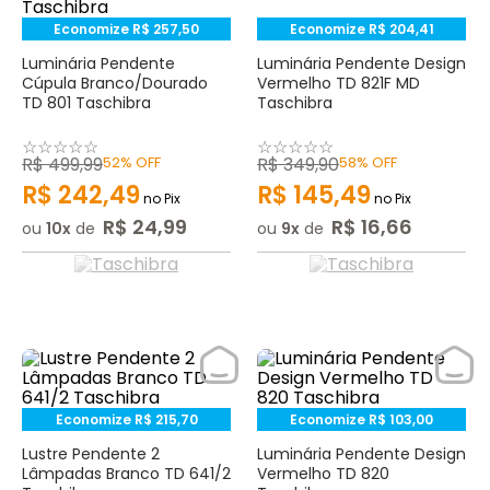
Economize
R$
257
,
50
Economize
R$
204
,
41
Luminária Pendente
Luminária Pendente Design
Cúpula Branco/Dourado
Vermelho TD 821F MD
TD 801 Taschibra
Taschibra
☆
☆
☆
☆
☆
☆
☆
☆
☆
☆
R$
499
,
99
52%
OFF
R$
349
,
90
58%
OFF
R$
242
,
49
R$
145
,
49
no Pix
no Pix
R$
24
,
99
R$
16
,
66
ou
10
de
ou
9
de
Economize
R$
215
,
70
Economize
R$
103
,
00
Lustre Pendente 2
Luminária Pendente Design
Lâmpadas Branco TD 641/2
Vermelho TD 820