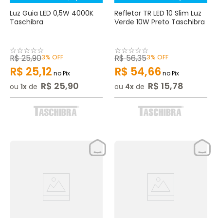
Luz Guia LED 0,5W 4000K
Refletor TR LED 10 Slim Luz
Taschibra
Verde 10W Preto Taschibra
☆
☆
☆
☆
☆
☆
☆
☆
☆
☆
R$
25
,
90
3%
OFF
R$
56
,
35
3%
OFF
R$
25
,
12
R$
54
,
66
no Pix
no Pix
R$
25
,
90
R$
15
,
78
ou
1
de
ou
4
de