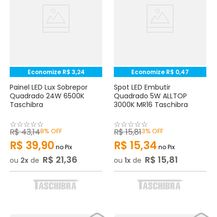
Economize
R$
3
,
24
Economize
R$
0
,
47
Painel LED Lux Sobrepor
Spot LED Embutir
Quadrado 24W 6500K
Quadrado 5W ALLTOP
Taschibra
3000K MR16 Taschibra
☆
☆
☆
☆
☆
☆
☆
☆
☆
☆
R$
43
,
14
8%
OFF
R$
15
,
81
3%
OFF
R$
39
,
90
R$
15
,
34
no Pix
no Pix
R$
21
,
36
R$
15
,
81
ou
2
de
ou
1
de