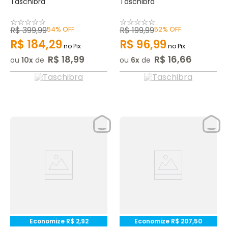
Taschibra
Taschibra
☆
☆
☆
☆
☆
☆
☆
☆
☆
☆
R$
399
,
99
54%
OFF
R$
199
,
99
52%
OFF
R$
184
,
29
R$
96
,
99
no Pix
no Pix
R$
18
,
99
R$
16
,
66
ou
10
de
ou
6
de
Economize
R$
2
,
92
Economize
R$
207
,
50