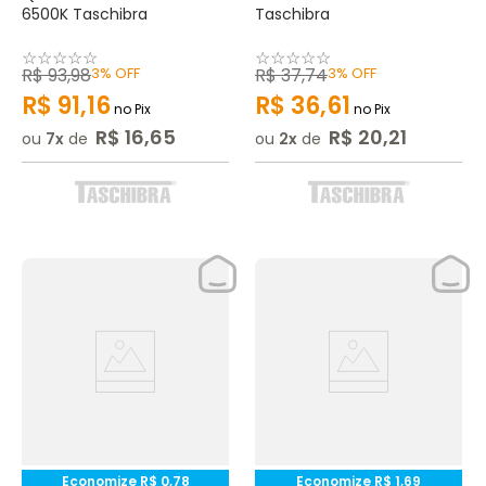
6500K Taschibra
Taschibra
☆
☆
☆
☆
☆
☆
☆
☆
☆
☆
R$
93
,
98
3%
OFF
R$
37
,
74
3%
OFF
R$
91
,
16
R$
36
,
61
no Pix
no Pix
R$
16
,
65
R$
20
,
21
ou
7
de
ou
2
de
Economize
R$
0
,
78
Economize
R$
1
,
69