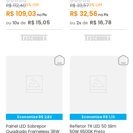
☆
☆
☆
☆
☆
☆
☆
☆
☆
☆
R$
112
,
40
3%
OFF
R$
33
,
57
3%
OFF
R$
109
,
03
R$
32
,
56
no Pix
no Pix
R$
15
,
05
R$
16
,
78
ou
10
de
ou
2
de
Economize
R$
2
,
82
Economize
R$
1
,
13
Painel LED Sobrepor
Refletor TR LED 50 Slim
Quadrado Frameless 36W
50W 6500K Preto