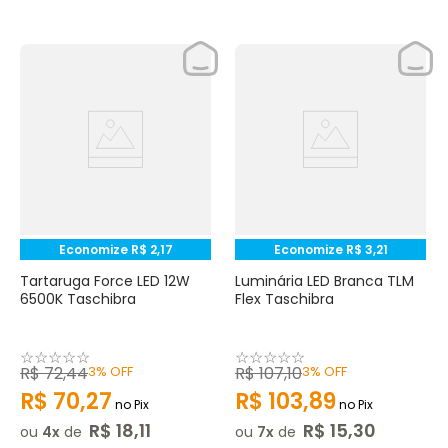
Economize
R$
2
,
17
Economize
R$
3
,
21
Tartaruga Force LED 12W
Luminária LED Branca TLM
6500K Taschibra
Flex Taschibra
☆
☆
☆
☆
☆
☆
☆
☆
☆
☆
R$
72
,
44
3%
OFF
R$
107
,
10
3%
OFF
R$
70
,
27
R$
103
,
89
no Pix
no Pix
R$
18
,
11
R$
15
,
30
ou
4
de
ou
7
de