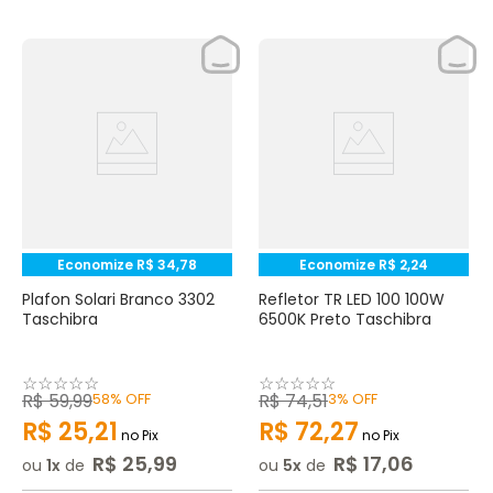
Economize
R$
34
,
78
Economize
R$
2
,
24
Plafon Solari Branco 3302
Refletor TR LED 100 100W
Taschibra
6500K Preto Taschibra
☆
☆
☆
☆
☆
☆
☆
☆
☆
☆
R$
59
,
99
58%
OFF
R$
74
,
51
3%
OFF
R$
25
,
21
R$
72
,
27
no Pix
no Pix
R$
25
,
99
R$
17
,
06
ou
1
de
ou
5
de