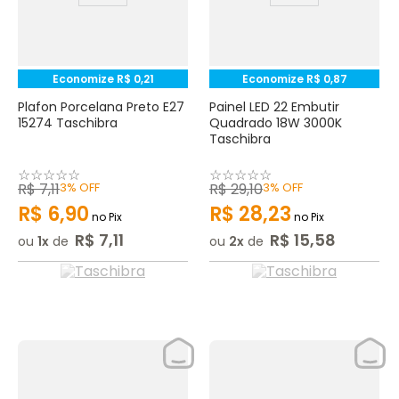
Economize
R$
0
,
21
Economize
R$
0
,
87
Plafon Porcelana Preto E27
Painel LED 22 Embutir
15274 Taschibra
Quadrado 18W 3000K
Taschibra
☆
☆
☆
☆
☆
☆
☆
☆
☆
☆
R$
7
,
11
3%
OFF
R$
29
,
10
3%
OFF
R$
6
,
90
R$
28
,
23
no Pix
no Pix
R$
7
,
11
R$
15
,
58
ou
1
de
ou
2
de