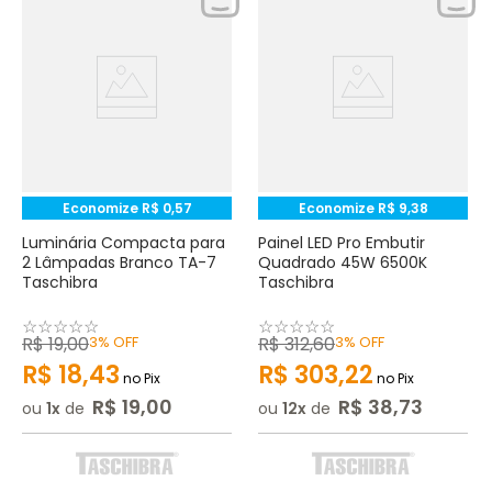
Economize
R$
0
,
57
Economize
R$
9
,
38
Luminária Compacta para
Painel LED Pro Embutir
2 Lâmpadas Branco TA-7
Quadrado 45W 6500K
Taschibra
Taschibra
☆
☆
☆
☆
☆
☆
☆
☆
☆
☆
R$
19
,
00
3%
OFF
R$
312
,
60
3%
OFF
R$
18
,
43
R$
303
,
22
no Pix
no Pix
R$
19
,
00
R$
38
,
73
ou
1
de
ou
12
de