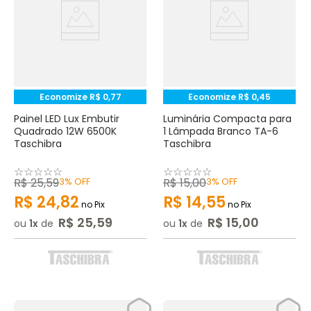
Economize
R$
0
,
77
Economize
R$
0
,
45
Painel LED Lux Embutir
Luminária Compacta para
Quadrado 12W 6500K
1 Lâmpada Branco TA-6
Taschibra
Taschibra
☆
☆
☆
☆
☆
☆
☆
☆
☆
☆
R$
25
,
59
3%
OFF
R$
15
,
00
3%
OFF
R$
24
,
82
R$
14
,
55
no Pix
no Pix
R$
25
,
59
R$
15
,
00
ou
1
de
ou
1
de