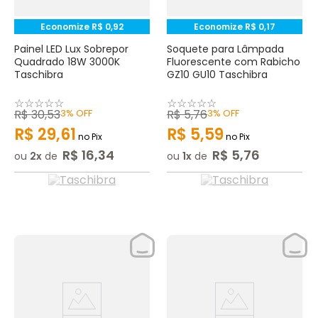
Economize
R$
0
,
92
Economize
R$
0
,
17
Painel LED Lux Sobrepor
Soquete para Lâmpada
Quadrado 18W 3000K
Fluorescente com Rabicho
Taschibra
GZ10 GU10 Taschibra
☆
☆
☆
☆
☆
☆
☆
☆
☆
☆
R$
30
,
53
3%
OFF
R$
5
,
76
3%
OFF
R$
29
,
61
R$
5
,
59
no Pix
no Pix
R$
16
,
34
R$
5
,
76
ou
2
de
ou
1
de