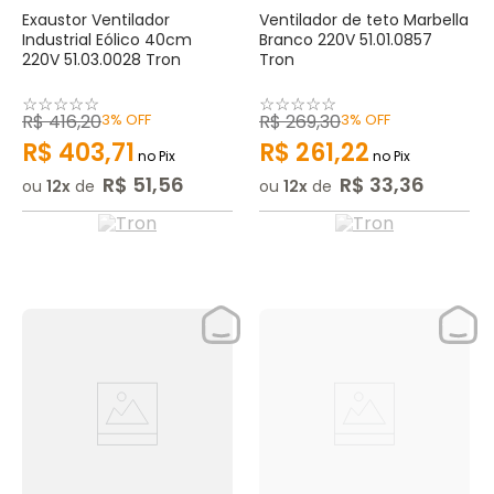
Exaustor Ventilador
Ventilador de teto Marbella
Industrial Eólico 40cm
Branco 220V 51.01.0857
220V 51.03.0028 Tron
Tron
☆
☆
☆
☆
☆
☆
☆
☆
☆
☆
R$
416
,
20
3%
OFF
R$
269
,
30
3%
OFF
R$
403
,
71
R$
261
,
22
no Pix
no Pix
R$
51
,
56
R$
33
,
36
ou
12
de
ou
12
de