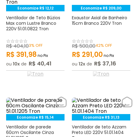
Economize
R$
12
,
12
Economize
R$
209
,
00
Ventilador de Teto Búzios
Exaustor Axial de Banheiro
Max com Lustre Branco
15cm Branco 220V Tron
220V 51.01.0822 Tron
☆
☆
☆
☆
☆
☆
☆
☆
☆
☆
R$
404
,
10
3%
OFF
R$
500
,
00
42%
OFF
R$
391
,
98
R$
291
,
00
no Pix
no Pix
R$
40
,
41
R$
37
,
16
ou
10
de
ou
12
de
Economize
R$
15
,
14
Economize
R$
31
,
13
Ventilador de parede
Ventilador de teto Azzam
60cm Oscilante Cinza
Preto LED 220V 51.01.1404