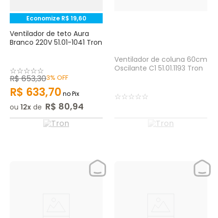
Economize
R$
19
,
60
Ventilador de teto Aura
Branco 220V 51.01-1041 Tron
Ventilador de coluna 60cm
Oscilante C1 51.01.1193 Tron
☆
☆
☆
☆
☆
R$
653
,
30
3%
OFF
R$
633
,
70
no Pix
☆
☆
☆
☆
☆
R$
80
,
94
ou
12
de