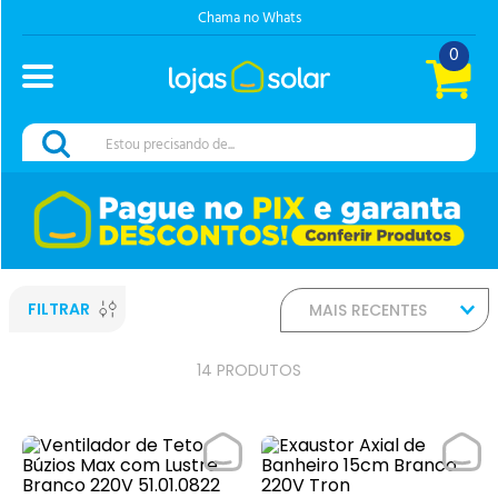
Chama no Whats
0
Estou precisando de...
FILTRAR
MAIS RECENTES
14
PRODUTOS