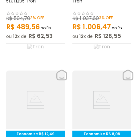
51.01.1205 Tron
Tron
☆
☆
☆
☆
☆
☆
☆
☆
☆
☆
R$
504
,
70
3%
OFF
R$
1
.
037
,
60
3%
OFF
R$
489
,
56
R$
1
.
006
,
47
no Pix
no Pix
R$
62
,
53
R$
128
,
55
ou
12
de
ou
12
de
Economize
R$
12
,
49
Economize
R$
8
,
08